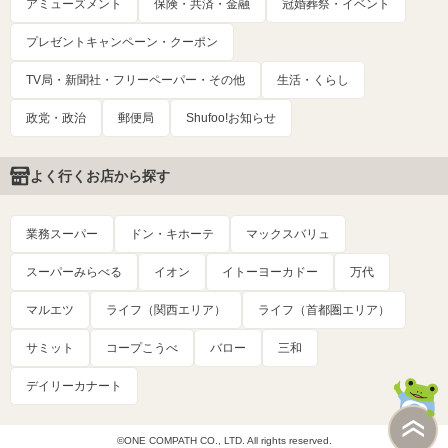
アミューズメント
保険・共済・金融
冠婚葬祭・イベント
プレゼントキャンペーン・クーポン
TV局・新聞社・フリーペーパー・その他
生活・くらし
政党・政治
郵便局
Shufoo!お知らせ
よく行くお店から探す
業務スーパー
ドン・キホーテ
マックスバリュ
スーパーみらべる
イオン
イトーヨーカドー
万代
マルエツ
ライフ（関西エリア）
ライフ（首都圏エリア）
サミット
コープこうべ
バロー
三和
デイリーカナート
©ONE COMPATH CO., LTD. All rights reserved.