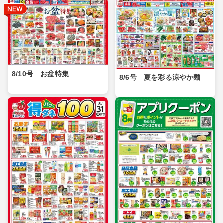
8/10号 お盆特集
8/6号 夏を彩る涼やか麺