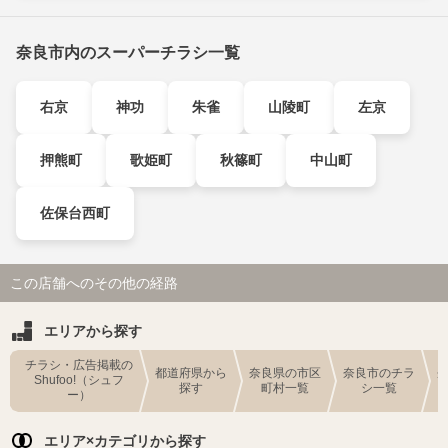
奈良市内のスーパーチラシ一覧
右京
神功
朱雀
山陵町
左京
押熊町
歌姫町
秋篠町
中山町
佐保台西町
この店舗へのその他の経路
エリアから探す
チラシ・広告掲載の
都道府県から
奈良県の市区
奈良市のチラ
Shufoo!（シュフ
探す
町村一覧
シ一覧
ー）
エリア×カテゴリから探す