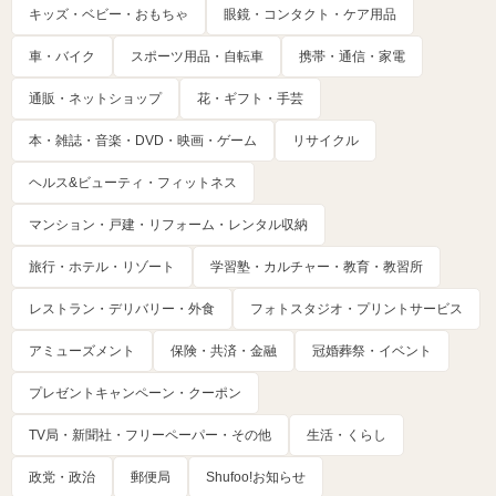
キッズ・ベビー・おもちゃ
眼鏡・コンタクト・ケア用品
車・バイク
スポーツ用品・自転車
携帯・通信・家電
通販・ネットショップ
花・ギフト・手芸
本・雑誌・音楽・DVD・映画・ゲーム
リサイクル
ヘルス&ビューティ・フィットネス
マンション・戸建・リフォーム・レンタル収納
旅行・ホテル・リゾート
学習塾・カルチャー・教育・教習所
レストラン・デリバリー・外食
フォトスタジオ・プリントサービス
アミューズメント
保険・共済・金融
冠婚葬祭・イベント
プレゼントキャンペーン・クーポン
TV局・新聞社・フリーペーパー・その他
生活・くらし
政党・政治
郵便局
Shufoo!お知らせ