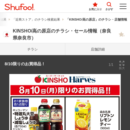
お気に入り
さがす
結果
「近商ストア」のチラシ検索結果
「KINSHO/高の原店」のチラシ・店舗情報
KINSHO/高の原店のチラシ・セール情報（奈良
県奈良市）
チラシ
店舗詳細
8/10限りのお買得品！
1/1
拡大