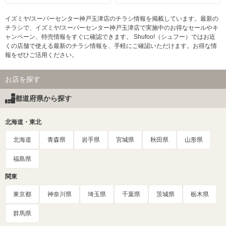
イズミヤ/スーパーセンター神戸玉津店のチラシ情報を掲載しています。最新の
チラシで、イズミヤ/スーパーセンター神戸玉津店で実施中のお得なセールやキ
ャンペーン、特売情報をすぐに確認できます。 Shufoo!（シュフー）ではお近
くの店舗で使える最新のチラシ情報を、手軽にご確認いただけます。お得な情
報をぜひご活用ください。
お店を探す
都道府県から探す
北海道・東北
北海道
青森県
岩手県
宮城県
秋田県
山形県
福島県
関東
東京都
神奈川県
埼玉県
千葉県
茨城県
栃木県
群馬県