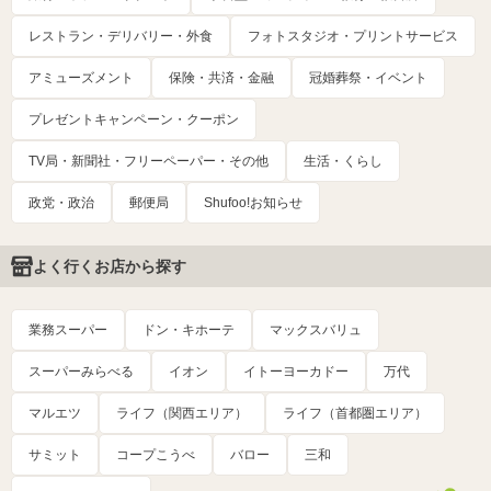
レストラン・デリバリー・外食
フォトスタジオ・プリントサービス
アミューズメント
保険・共済・金融
冠婚葬祭・イベント
プレゼントキャンペーン・クーポン
TV局・新聞社・フリーペーパー・その他
生活・くらし
政党・政治
郵便局
Shufoo!お知らせ
よく行くお店から探す
業務スーパー
ドン・キホーテ
マックスバリュ
スーパーみらべる
イオン
イトーヨーカドー
万代
マルエツ
ライフ（関西エリア）
ライフ（首都圏エリア）
サミット
コープこうべ
バロー
三和