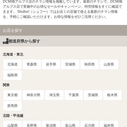
DCM/南アルプス店のチラシ情報を掲載しています。最新のチラシで、DCM/南
アルプス店で実施中のお得なセールやキャンペーン、特売情報をすぐに確認で
きます。 Shufoo!（シュフー）ではお近くの店舗で使える最新のチラシ情報
を、手軽にご確認いただけます。お得な情報をぜひご活用ください。
お店を探す
都道府県から探す
北海道・東北
北海道
青森県
岩手県
宮城県
秋田県
山形県
福島県
関東
東京都
神奈川県
埼玉県
千葉県
茨城県
栃木県
群馬県
北陸・甲信越
山梨県
長野県
新潟県
富山県
石川県
福井県