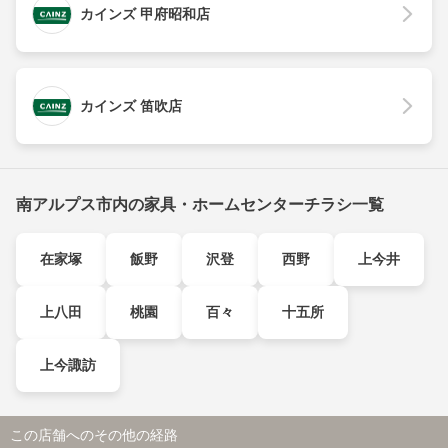
カインズ 甲府昭和店
カインズ 笛吹店
南アルプス市内の家具・ホームセンターチラシ一覧
在家塚
飯野
沢登
西野
上今井
上八田
桃園
百々
十五所
上今諏訪
この店舗へのその他の経路