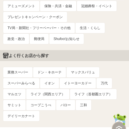
アミューズメント
保険・共済・金融
冠婚葬祭・イベント
プレゼントキャンペーン・クーポン
TV局・新聞社・フリーペーパー・その他
生活・くらし
政党・政治
郵便局
Shufoo!お知らせ
よく行くお店から探す
業務スーパー
ドン・キホーテ
マックスバリュ
スーパーみらべる
イオン
イトーヨーカドー
万代
マルエツ
ライフ（関西エリア）
ライフ（首都圏エリア）
サミット
コープこうべ
バロー
三和
デイリーカナート