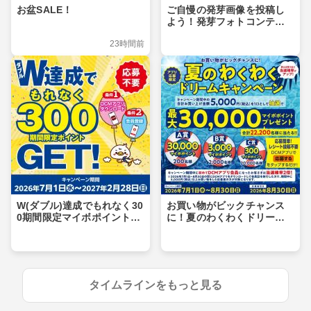
お盆SALE！
ご自慢の発芽画像を投稿し
よう！発芽フォトコンテス
ト
23時間前
W(ダブル)達成でもれなく30
お買い物がビックチャンス
0期間限定マイボポイントG
に！夏のわくわくドリーム
ET！
キャンペーン
タイムラインをもっと見る