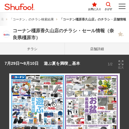
お気に入り
さがす
結果
「コーナン」のチラシ検索結果
「コーナン橿原香久山店」のチラシ・店舗情報
コーナン橿原香久山店のチラシ・セール情報（奈
良県橿原市）
チラシ
店舗詳細
7月29日〜8月10日 遊ぶ夏を満喫＿基本
1/2
拡大