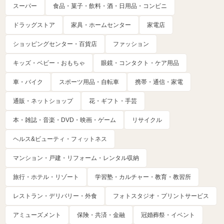
スーパー
食品・菓子・飲料・酒・日用品・コンビニ
ドラッグストア
家具・ホームセンター
家電店
ショッピングセンター・百貨店
ファッション
キッズ・ベビー・おもちゃ
眼鏡・コンタクト・ケア用品
車・バイク
スポーツ用品・自転車
携帯・通信・家電
通販・ネットショップ
花・ギフト・手芸
本・雑誌・音楽・DVD・映画・ゲーム
リサイクル
ヘルス&ビューティ・フィットネス
マンション・戸建・リフォーム・レンタル収納
旅行・ホテル・リゾート
学習塾・カルチャー・教育・教習所
レストラン・デリバリー・外食
フォトスタジオ・プリントサービス
アミューズメント
保険・共済・金融
冠婚葬祭・イベント