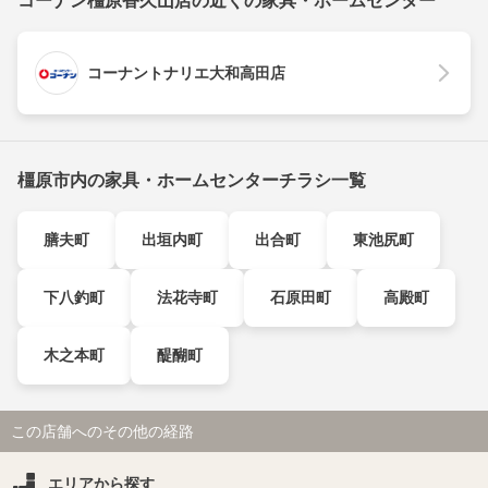
コーナン橿原香久山店の近くの家具・ホームセンター
コーナントナリエ大和高田店
橿原市内の家具・ホームセンターチラシ一覧
膳夫町
出垣内町
出合町
東池尻町
下八釣町
法花寺町
石原田町
高殿町
木之本町
醍醐町
この店舗へのその他の経路
エリアから探す