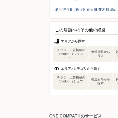
堀川
弥生町
堀山下
春日町
並木町
堀西
この店舗へのその他の経路
エリアから探す
チラシ・広告掲載の
都道府県から
Shufoo!（シュフ
探す
ー）
エリア×カテゴリから探す
チラシ・広告掲載の
都道府県から
Shufoo!（シュフ
探す
ー）
ONE COMPATHのサービス