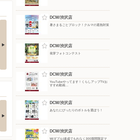
DCM/渋沢店
暑さまるごとブロック！クルマの遮熱対策
DCM/渋沢店
発芽フォトコンテスト
ク！クルマの
【DCMアプリ会員さま限定】特別
8月のDCMブランド イチオシ商品
ポイント付与キャンペーン
DCM/渋沢店
YouTubeやってます！くらしアップTVお
すすめ動画…
(ダブル)達成でもれな
DCM/渋沢店
お買い物がビックチャ
300期間限定マ…
ンスに！夏のわく…
あなたにぴったりのボトルを選ぼう！
キャンペーン対象】 ・キ
【アプリ応募限定】 キャン
ンペーン期間中に…
ペーン期間中の合計…
DCM/渋沢店
W(ダブル)達成でもれなく300期間限定マ