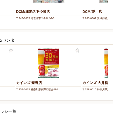
DCM/海老名下今泉店
DCM/愛川店
〒243-0435 海老名市下今泉2-2-3
〒243-0301 愛甲郡愛川町
ムセンター
カインズ 秦野店
カインズ 大井松田
〒257-0025 神奈川県秦野市落合480
〒258-0016 神奈川県足
チラシ一覧