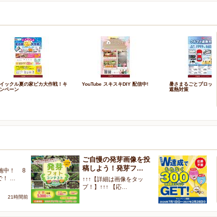
イックル夏の家ピカ大作戦！キ
YouTube スキスキDIY 配信中!
暑さまるごとブロッ
ンペーン
遮熱対策
ご自慢の発芽画像を投
W
稿しよう！発芽フ…
く
施中！ 8
で！ …
↑↑↑【詳細は画像をタッ
【
プ！】↑↑↑ 【応…
ャ
21時間前