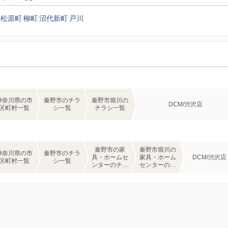
松原町
柳町
沼代新町
戸川
神奈川県の市
秦野市のチラ
秦野市堀川の
DCM/渋沢店
区町村一覧
シ一覧
チラシ一覧
秦野市の家
秦野市堀川の
神奈川県の市
秦野市のチラ
具・ホームセ
家具・ホーム
DCM/渋沢店
区町村一覧
シ一覧
ンターのチラ
センターのチ
シ一覧
ラシ一覧