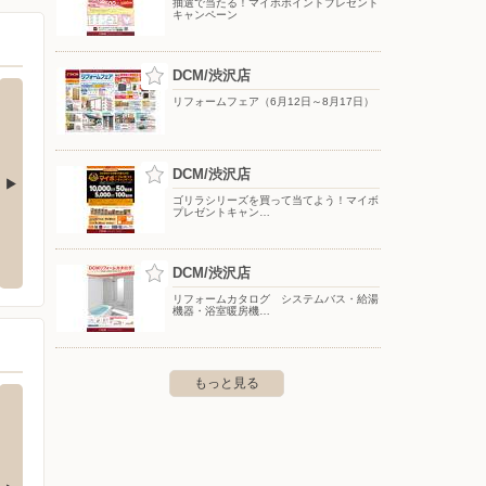
抽選で当たる！マイボポイントプレゼント
キャンペーン
DCM/渋沢店
リフォームフェア（6月12日～8月17日）
DCM/渋沢店
ゴリラシリーズを買って当てよう！マイボ
プレゼントキャン…
 秦野戸川店
ヤマダデンキ/テックランド秦野店
ウエル
市戸川166-1
〒257-0011 神奈川県秦野市尾尻字宮ノ前882-1
〒257-
DCM/渋沢店
リフォームカタログ システムバス・給湯
機器・浴室暖房機…
もっと見る