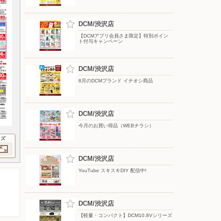
DCM/渋沢店
【DCMアプリ会員さま限定】特別ポイン
ト付与キャンペーン
DCM/渋沢店
8月のDCMブランド イチオシ商品
DCM/渋沢店
今月のお買い得品（WEBチラシ）
イズ
DCM/渋沢店
YouTube スキスキDIY 配信中!
DCM/渋沢店
【軽量・コンパクト】DCM10.8Vシリーズ