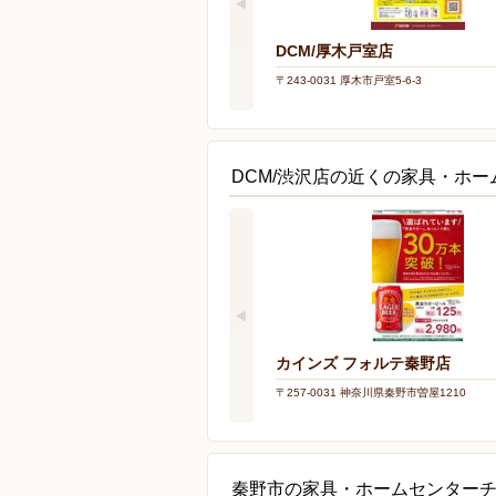
DCM/厚木戸室店
〒243-0031 厚木市戸室5-6-3
DCM/渋沢店の近くの家具・ホー
カインズ フォルテ秦野店
〒257-0031 神奈川県秦野市曽屋1210
秦野市の家具・ホームセンター