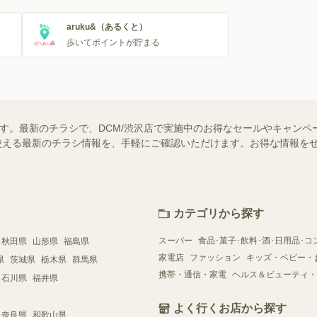
aruku&（あるくと）
歩いてポイントが貯まる
ます。最新のチラシで、DCM/渋沢店で実施中のお得なセールやキャンペ
舗で使える最新のチラシ情報を、手軽にご確認いただけます。お得な情報を
カテゴリから探す
スーパー
食品･菓子･飲料･酒･日用品･コ
秋田県
山形県
福島県
家電店
ファッション
キッズ・ベビー・
県
茨城県
栃木県
群馬県
携帯・通信・家電
ヘルス＆ビューティ・
石川県
福井県
よく行くお店から探す
奈良県
和歌山県