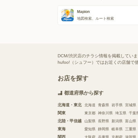
Mapion
地図検索、ルート検索
DCM/渋沢店のチラシ情報を掲載してい
hufoo!（シュフー）ではお近くの店
お店を探す
都道府県から探す
北海道・東北
北海道
青森県
岩手県
宮城県
関東
東京都
神奈川県
埼玉県
千葉
北陸・甲信越
山梨県
長野県
新潟県
富山県
東海
愛知県
静岡県
岐阜県
三重県
関西
大阪府
兵庫県
京都府
滋賀県