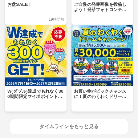
お盆SALE！
ご自慢の発芽画像を投稿し
よう！発芽フォトコンテス
ト
19時間前
W(ダブル)達成でもれなく30
お買い物がビックチャンス
0期間限定マイボポイントG
に！夏のわくわくドリーム
ET！
キャンペーン
タイムラインをもっと見る