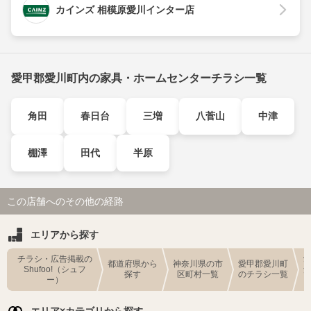
カインズ 相模原愛川インター店
愛甲郡愛川町内の家具・ホームセンターチラシ一覧
角田
春日台
三増
八菅山
中津
棚澤
田代
半原
この店舗へのその他の経路
エリアから探す
チラシ・広告掲載の
都道府県から
神奈川県の市
愛甲郡愛川町
Shufoo!（シュフ
探す
区町村一覧
のチラシ一覧
ー）