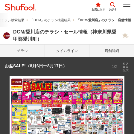
お気に入り
さがす
のチラシ検索結果
「DCM」のチラシ検索結果
「DCM/愛川店」のチラシ・店舗情報
DCM/愛川店のチラシ・セール情報（神奈川県愛
甲郡愛川町）
チラシ
タイム
ライン
店舗詳細
お盆SALE!（8月6日〜8月17日）
1/2
拡大