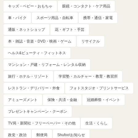
キッズ・ベビー・おもちゃ
眼鏡・コンタクト・ケア用品
車・バイク
スポーツ用品・自転車
携帯・通信・家電
通販・ネットショップ
花・ギフト・手芸
本・雑誌・音楽・DVD・映画・ゲーム
リサイクル
ヘルス&ビューティ・フィットネス
マンション・戸建・リフォーム・レンタル収納
旅行・ホテル・リゾート
学習塾・カルチャー・教育・教習所
レストラン・デリバリー・外食
フォトスタジオ・プリントサービス
アミューズメント
保険・共済・金融
冠婚葬祭・イベント
プレゼントキャンペーン・クーポン
TV局・新聞社・フリーペーパー・その他
生活・くらし
政党・政治
郵便局
Shufoo!お知らせ