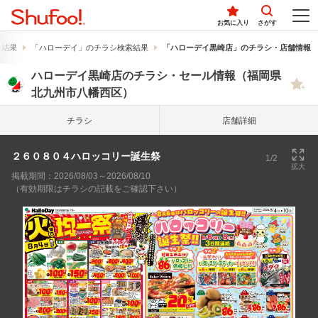
お気に入り
さがす
索結果
「ハローデイ」のチラシ検索結果
「ハローデイ黒崎店」のチラシ・店舗情報
ハローデイ黒崎店のチラシ・セール情報（福岡県
北九州市八幡西区）
チラシ
店舗詳細
２６０８０４ハロッコリー誕生祭
1/2
拡大
掲載期間：2026/08/03～2026/08/10
（有効期限はチラシの記載をご確認下さい）