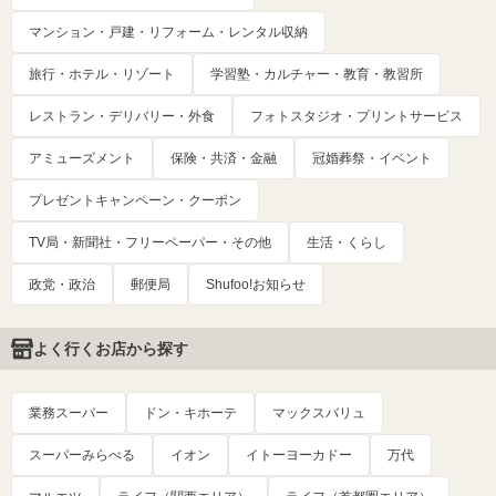
マンション・戸建・リフォーム・レンタル収納
旅行・ホテル・リゾート
学習塾・カルチャー・教育・教習所
レストラン・デリバリー・外食
フォトスタジオ・プリントサービス
アミューズメント
保険・共済・金融
冠婚葬祭・イベント
プレゼントキャンペーン・クーポン
TV局・新聞社・フリーペーパー・その他
生活・くらし
政党・政治
郵便局
Shufoo!お知らせ
よく行くお店から探す
業務スーパー
ドン・キホーテ
マックスバリュ
スーパーみらべる
イオン
イトーヨーカドー
万代