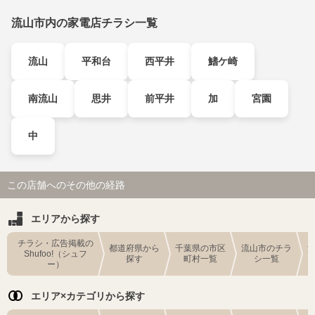
流山市内の家電店チラシ一覧
流山
平和台
西平井
鰭ケ崎
南流山
思井
前平井
加
宮園
中
この店舗へのその他の経路
エリアから探す
チラシ・広告掲載の
都道府県から
千葉県の市区
流山市のチラ
Shufoo!（シュフ
探す
町村一覧
シ一覧
ー）
エリア×カテゴリから探す