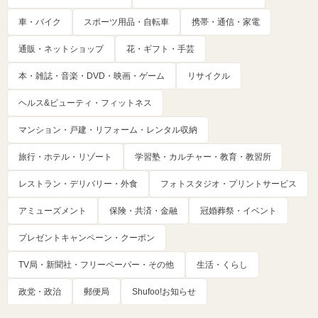
車・バイク
スポーツ用品・自転車
携帯・通信・家電
通販・ネットショップ
花・ギフト・手芸
本・雑誌・音楽・DVD・映画・ゲーム
リサイクル
ヘルス&ビューティ・フィットネス
マンション・戸建・リフォーム・レンタル収納
旅行・ホテル・リゾート
学習塾・カルチャー・教育・教習所
レストラン・デリバリー・外食
フォトスタジオ・プリントサービス
アミューズメント
保険・共済・金融
冠婚葬祭・イベント
プレゼントキャンペーン・クーポン
TV局・新聞社・フリーペーパー・その他
生活・くらし
政党・政治
郵便局
Shufoo!お知らせ