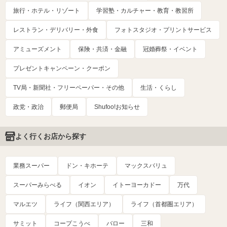
旅行・ホテル・リゾート
学習塾・カルチャー・教育・教習所
レストラン・デリバリー・外食
フォトスタジオ・プリントサービス
アミューズメント
保険・共済・金融
冠婚葬祭・イベント
プレゼントキャンペーン・クーポン
TV局・新聞社・フリーペーパー・その他
生活・くらし
政党・政治
郵便局
Shufoo!お知らせ
よく行くお店から探す
業務スーパー
ドン・キホーテ
マックスバリュ
スーパーみらべる
イオン
イトーヨーカドー
万代
マルエツ
ライフ（関西エリア）
ライフ（首都圏エリア）
サミット
コープこうべ
バロー
三和