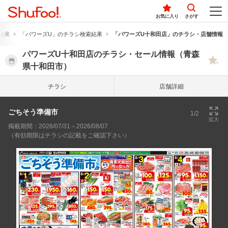
お気に入り
さがす
結果
「パワーズU」のチラシ検索結果
「パワーズU十和田店」のチラシ・店舗情報
パワーズU十和田店のチラシ・セール情報（青森
県十和田市）
チラシ
店舗詳細
ごちそう準備市
1/2
拡大
掲載期間：2026/07/31～2026/08/07
（有効期限はチラシの記載をご確認下さい）