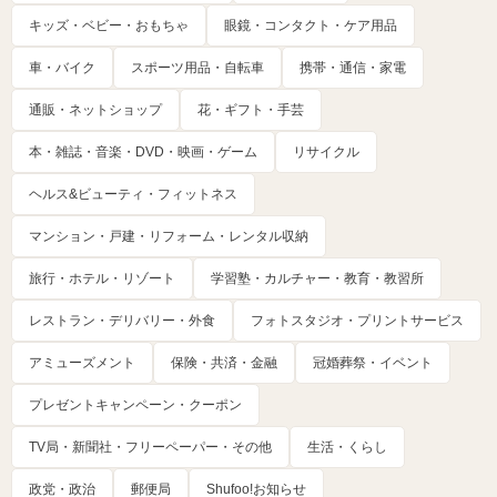
キッズ・ベビー・おもちゃ
眼鏡・コンタクト・ケア用品
車・バイク
スポーツ用品・自転車
携帯・通信・家電
通販・ネットショップ
花・ギフト・手芸
本・雑誌・音楽・DVD・映画・ゲーム
リサイクル
ヘルス&ビューティ・フィットネス
マンション・戸建・リフォーム・レンタル収納
旅行・ホテル・リゾート
学習塾・カルチャー・教育・教習所
レストラン・デリバリー・外食
フォトスタジオ・プリントサービス
アミューズメント
保険・共済・金融
冠婚葬祭・イベント
プレゼントキャンペーン・クーポン
TV局・新聞社・フリーペーパー・その他
生活・くらし
政党・政治
郵便局
Shufoo!お知らせ