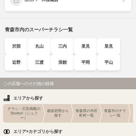
青森市内のスーパーチラシ一覧
沢部
丸山
三内
里見
里見
近野
江渡
浪館
平岡
平山
この店舗へのその他の経路
エリアから探す
チラシ・広告掲載の
都道府県から
青森県の市区
青森市のチラ
Shufoo!（シュフ
探す
町村一覧
シ一覧
ー）
エリア×カテゴリから探す