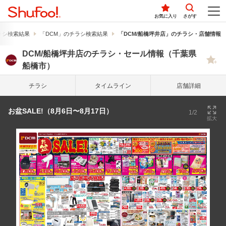
お気に入り
さがす
ラシ検索結果
「DCM」のチラシ検索結果
「DCM/船橋坪井店」のチラシ・店舗情報
DCM/船橋坪井店のチラシ・セール情報（千葉県
船橋市）
チラシ
タイム
ライン
店舗詳細
お盆SALE!（8月6日〜8月17日）
1/2
拡大