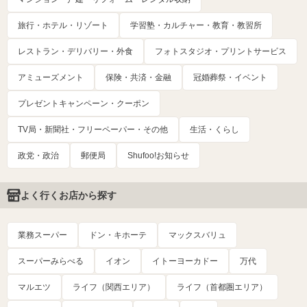
旅行・ホテル・リゾート
学習塾・カルチャー・教育・教習所
レストラン・デリバリー・外食
フォトスタジオ・プリントサービス
アミューズメント
保険・共済・金融
冠婚葬祭・イベント
プレゼントキャンペーン・クーポン
TV局・新聞社・フリーペーパー・その他
生活・くらし
政党・政治
郵便局
Shufoo!お知らせ
よく行くお店から探す
業務スーパー
ドン・キホーテ
マックスバリュ
スーパーみらべる
イオン
イトーヨーカドー
万代
マルエツ
ライフ（関西エリア）
ライフ（首都圏エリア）