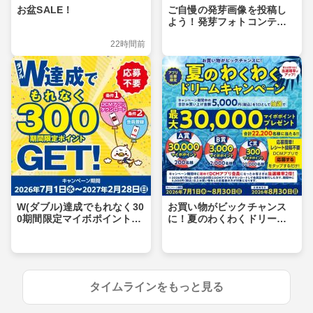
お盆SALE！
ご自慢の発芽画像を投稿し
よう！発芽フォトコンテス
ト
22時間前
W(ダブル)達成でもれなく30
お買い物がビックチャンス
0期間限定マイボポイントG
に！夏のわくわくドリーム
ET！
キャンペーン
タイムラインをもっと見る