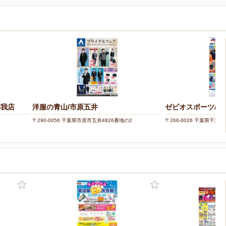
蘇我店
洋服の青山/市原五井
ゼビオスポーツ/
〒290-0056 千葉県市原市五井4826番地の2
〒266-0026 千葉県千葉市