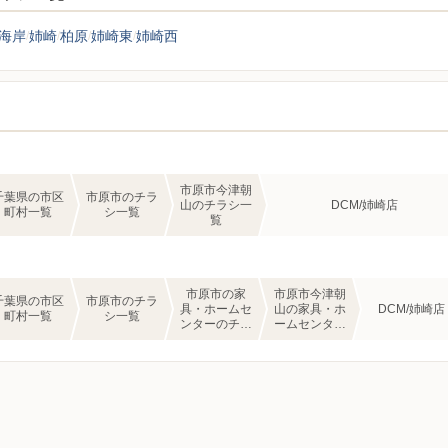
海岸
姉崎
柏原
姉崎東
姉崎西
市原市今津朝
千葉県の市区
市原市のチラ
山のチラシ一
DCM/姉崎店
町村一覧
シ一覧
覧
市原市の家
市原市今津朝
千葉県の市区
市原市のチラ
具・ホームセ
山の家具・ホ
DCM/姉崎店
町村一覧
シ一覧
ンターのチラ
ームセンター
シ一覧
のチラシ一覧