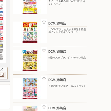
クイックル夏の家ピカ大作戦！キ
ャンペーン
DCM/姉崎店
【DCMアプリ会員さま限定】特別
ポイント付与キャンペーン
DCM/姉崎店
8月のDCMブランド イチオシ商品
イズ
DCM/姉崎店
今月のお買い得品（WEBチラシ）
DCM/姉崎店