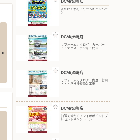
DCM/姉崎店
夏のわくわくドリームキャンペー
ン
DCM/姉崎店
リフォームカタログ カーポー
ト・テラス・デッキ・門扉・…
エクスプレス千葉浜野店
タマホーム/千葉支店
ファッ
店
DCM/姉崎店
緑区古市場町904-12
〒260-0825 千葉県千葉市中央区村田町893-945
リフォームカタログ 内窓・玄関
〒290-
ドア・屋根外壁塗装工事・…
DCM/姉崎店
抽選で当たる！マイボポイントプ
レゼントキャンペーン