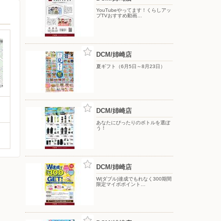
YouTubeやってます！くらしアッ
プTVおすすめ動画…
DCM/姉崎店
夏ギフト（6月5日～8月23日）
DCM/姉崎店
あなたにぴったりのボトルを選ぼ
う！
DCM/姉崎店
W(ダブル)達成でもれなく300期間
限定マイボポイント…