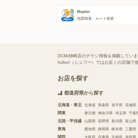
Mapion
地図検索、ルート検索
DCM/姉崎店のチラシ情報を掲載してい
hufoo!（シュフー）ではお近くの店
お店を探す
都道府県から探す
北海道・東北
北海道
青森県
岩手県
宮城県
関東
東京都
神奈川県
埼玉県
千葉
北陸・甲信越
山梨県
長野県
新潟県
富山県
東海
愛知県
静岡県
岐阜県
三重県
関西
大阪府
兵庫県
京都府
滋賀県