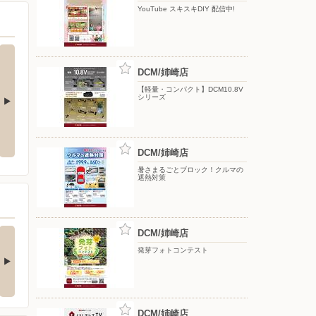
YouTube スキスキDIY 配信中!
DCM/姉崎店
【軽量・コンパクト】DCM10.8V
シリーズ
Y 配信中!
【DCMアプリ会員さま限定】特別
8月のDCMブランド イチオシ商品
ポイント付与キャンペーン
DCM/姉崎店
暑さまるごとブロック！クルマの
遮熱対策
(ダブル)達成でもれな
お買い物がビックチャ
DCM/姉崎店
300期間限定マ…
ンスに！夏のわく…
発芽フォトコンテスト
キャンペーン対象】 ・キ
【アプリ応募限定】 キャン
ンペーン期間中に…
ペーン期間中の合計…
DCM/姉崎店