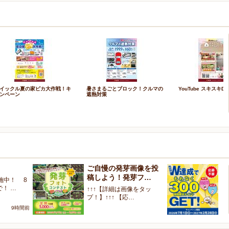
イックル夏の家ピカ大作戦！キ
暑さまるごとブロック！クルマの
YouTube スキスキDI
ンペーン
遮熱対策
ご自慢の発芽画像を投
W
稿しよう！発芽フ…
く
施中！ 8
で！ …
↑↑↑【詳細は画像をタッ
【
プ！】↑↑↑ 【応…
ャ
9時間前