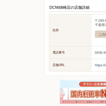
DCM/姉崎店の店舗詳細
〒299-
千葉県
住所
この
電話番号
0436-6
店舗URL
https:/