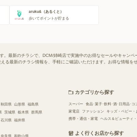
aruku&（あるくと）
歩いてポイントが貯まる
ます。最新のチラシで、DCM/姉崎店で実施中のお得なセールやキャンペ
舗で使える最新のチラシ情報を、手軽にご確認いただけます。お得な情報を
カテゴリから探す
スーパー
食品･菓子･飲料･酒･日用品･コ
秋田県
山形県
福島県
家電店
ファッション
キッズ・ベビー・
県
茨城県
栃木県
群馬県
携帯・通信・家電
ヘルス＆ビューティ・
石川県
福井県
よく行くお店から探す
奈良県
和歌山県