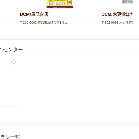
DCM/辰巳台店
DCM/木更津ほた
〒290-0003 市原市辰巳台東3-9-1
〒292-0038 木更津市ほたる
ムセンター
チラシ一覧