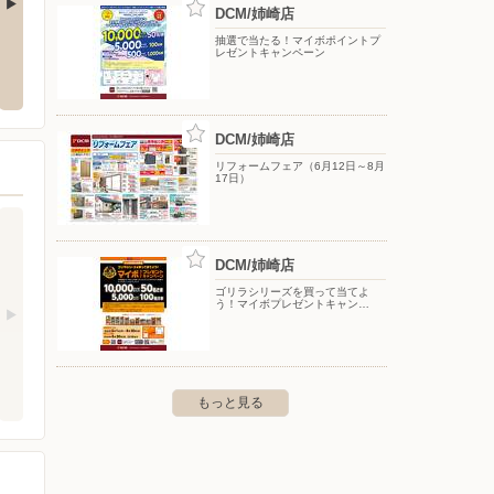
DCM/姉崎店
抽選で当たる！マイボポイントプ
る野店
DCM/鎌取店
DCM
レゼントキャンペーン
野4-7-1
〒266-0011 千葉市緑区鎌取町273-2
〒292-0
DCM/姉崎店
リフォームフェア（6月12日～8月
17日）
DCM/姉崎店
ゴリラシリーズを買って当てよ
う！マイボプレゼントキャン…
もっと見る