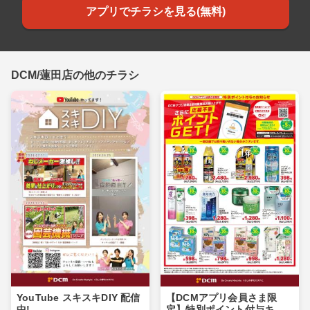
アプリでチラシを見る(無料)
DCM/蓮田店の他のチラシ
YouTube スキスキDIY 配信
【DCMアプリ会員さま限
中!
定】特別ポイント付与キャ