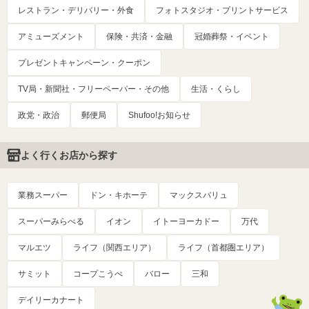
レストラン・デリバリー・外食
フォトスタジオ・プリントサービス
アミューズメント
保険・共済・金融
冠婚葬祭・イベント
プレゼントキャンペーン・クーポン
TV局・新聞社・フリーペーパー・その他
生活・くらし
政党・政治
郵便局
Shufoo!お知らせ
よく行くお店から探す
業務スーパー
ドン・キホーテ
マックスバリュ
スーパーみらべる
イオン
イトーヨーカドー
万代
マルエツ
ライフ（関西エリア）
ライフ（首都圏エリア）
サミット
コープこうべ
バロー
三和
デイリーカナート