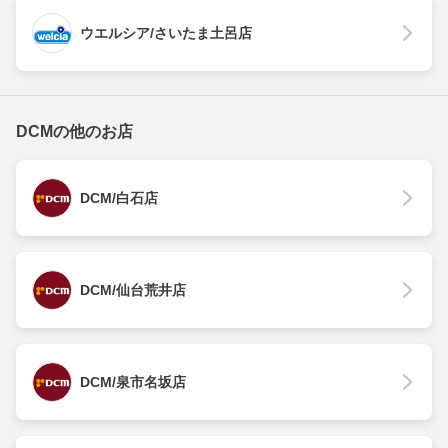
ウエルシア/さいたま土呂店
DCMの他のお店
DCM/白石店
DCM/仙台荒井店
DCM/泉市名坂店