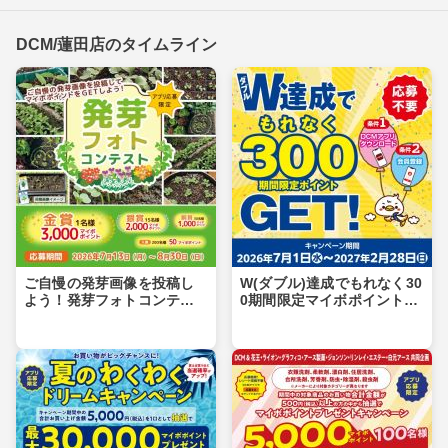
DCM/蓮田店のタイムライン
ご自慢の発芽画像を投稿し
W(ダブル)達成でもれなく30
よう！発芽フォトコンテス
0期間限定マイボポイントG
ト
ET！