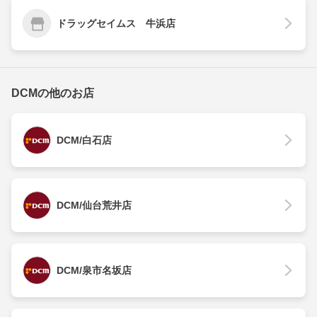
ドラッグセイムス 牛浜店
DCMの他のお店
DCM/白石店
DCM/仙台荒井店
DCM/泉市名坂店