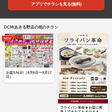
アプリでチラシを見る(無料)
DCM/あきる野店の他のチラシ
お盆SALE!（8月6日〜8月17
日）
フライパン革命★お皿に変
身！できたてをそのまま食