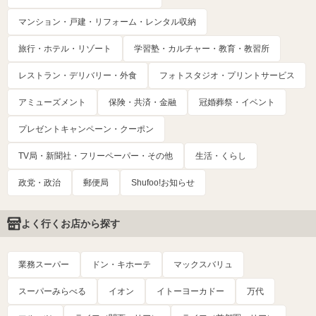
マンション・戸建・リフォーム・レンタル収納
旅行・ホテル・リゾート
学習塾・カルチャー・教育・教習所
レストラン・デリバリー・外食
フォトスタジオ・プリントサービス
アミューズメント
保険・共済・金融
冠婚葬祭・イベント
プレゼントキャンペーン・クーポン
TV局・新聞社・フリーペーパー・その他
生活・くらし
政党・政治
郵便局
Shufoo!お知らせ
よく行くお店から探す
業務スーパー
ドン・キホーテ
マックスバリュ
スーパーみらべる
イオン
イトーヨーカドー
万代