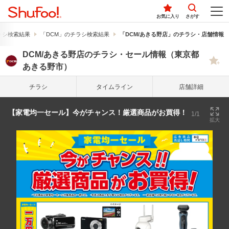
お気に入り
さがす
ラシ検索結果
「DCM」のチラシ検索結果
「DCM/あきる野店」のチラシ・店舗情報
DCM/あきる野店のチラシ・セール情報（東京都
あきる野市）
チラシ
タイム
ライン
店舗詳細
【家電均一セール】今がチャンス！厳選商品がお買得！
1/1
拡大