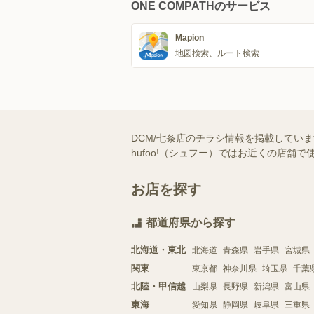
ONE COMPATHのサービス
Mapion
地図検索、ルート検索
DCM/七条店のチラシ情報を掲載してい
hufoo!（シュフー）ではお近くの店
お店を探す
都道府県から探す
北海道・東北
北海道
青森県
岩手県
宮城県
関東
東京都
神奈川県
埼玉県
千葉
北陸・甲信越
山梨県
長野県
新潟県
富山県
東海
愛知県
静岡県
岐阜県
三重県