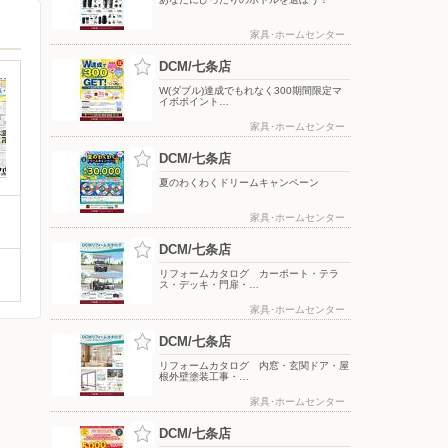
家具･ホームセンター
DCM/七条店
W(ダブル)達成でもれなく300期間限定マ
イボポイント…
家具･ホームセンター
DCM/七条店
夏のわくわくドリームキャンペーン
家具･ホームセンター
DCM/七条店
リフォームカタログ カーポート・テラ
ス・デッキ・門扉・…
家具･ホームセンター
DCM/七条店
リフォームカタログ 内窓・玄関ドア・屋
根外壁塗装工事・…
家具･ホームセンター
DCM/七条店