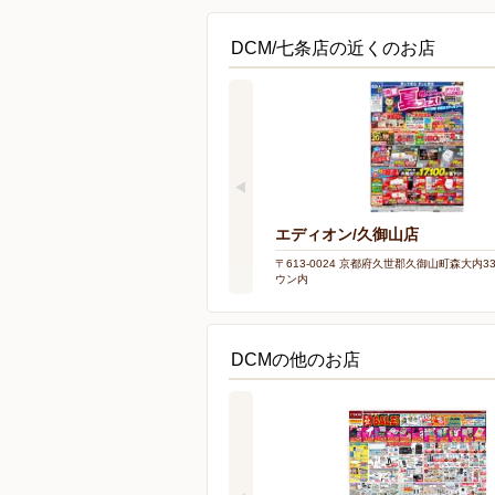
DCM/七条店の近くのお店
エディオン/久御山店
〒613-0024 京都府久世郡久御山町森大内3
ウン内
DCMの他のお店