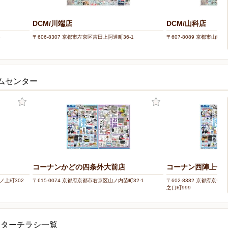
DCM/川端店
DCM/山科店
8
〒606-8307 京都市左京区吉田上阿達町36-1
〒607-8089 京都市山科
ムセンター
コーナンかどの四条外大前店
コーナン西陣上七
ノ上町302
〒615-0074 京都府京都市右京区山ノ内苗町32-1
〒602-8382 京都府京
之口町999
ンターチラシ一覧