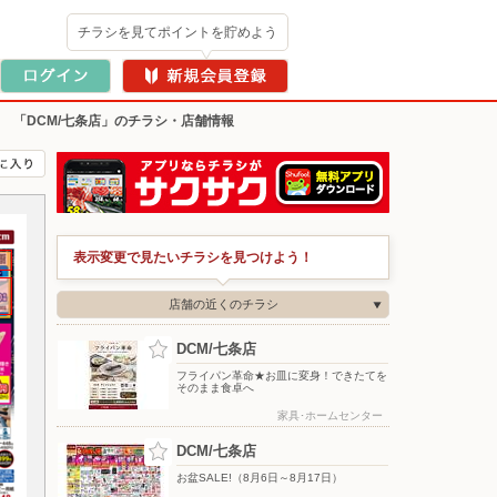
チラシを見てポイントを貯めよう
>
「DCM/七条店」のチラシ・店舗情報
表示変更で見たいチラシを見つけよう！
店舗の近くのチラシ
DCM/七条店
フライパン革命★お皿に変身！できたてを
そのまま食卓へ
家具･ホームセンター
DCM/七条店
お盆SALE!（8月6日～8月17日）