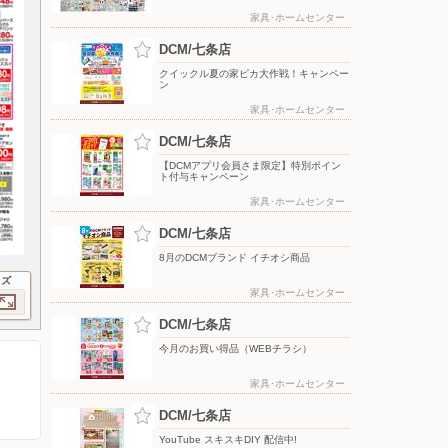
家具･ホームセンター
DCM/七条店
クイックル夏の家ピカ大作戦！キャンペー
ン
家具･ホームセンター
DCM/七条店
【DCMアプリ会員さま限定】特別ポイン
ト付与キャンペーン
家具･ホームセンター
DCM/七条店
8月のDCMブランド イチオシ商品
イズ
家具･ホームセンター
DCM/七条店
今月のお買い得品（WEBチラシ）
家具･ホームセンター
DCM/七条店
YouTube スキスキDIY 配信中!