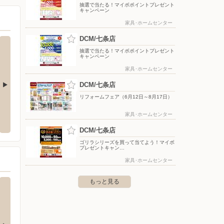
抽選で当たる！マイボポイントプレゼント
キャンペーン
家具･ホームセンター
DCM/七条店
抽選で当たる！マイボポイントプレゼント
キャンペーン
家具･ホームセンター
DCM/七条店
リフォームフェア（6月12日～8月17日）
エディオン/アルプラザ城陽店
洋服の
家具･ホームセンター
市甲斐田新町8-1
〒610-0111 京都府城陽市富野荒見田112 アル・プラザ
〒601-
城陽3階
DCM/七条店
ゴリラシリーズを買って当てよう！マイボ
プレゼントキャン…
家具･ホームセンター
もっと見る