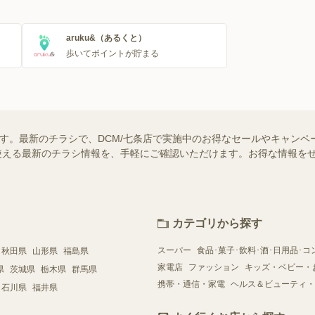
aruku&（あるくと）
歩いてポイントが貯まる
ます。最新のチラシで、DCM/七条店で実施中のお得なセールやキャンペ
舗で使える最新のチラシ情報を、手軽にご確認いただけます。お得な情報を
カテゴリから探す
スーパー
食品･菓子･飲料･酒･日用品･コ
秋田県
山形県
福島県
家電店
ファッション
キッズ・ベビー・
県
茨城県
栃木県
群馬県
携帯・通信・家電
ヘルス＆ビューティ・
石川県
福井県