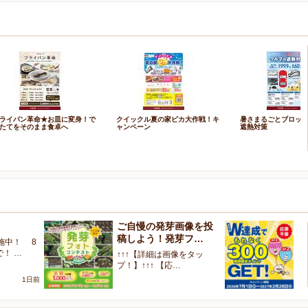
ライパン革命★お皿に変身！で
クイックル夏の家ピカ大作戦！キ
暑さまるごとブロッ
たてをそのまま食卓へ
ャンペーン
遮熱対策
ご自慢の発芽画像を投
W
稿しよう！発芽フ…
く
施中！ 8
で！ …
↑↑↑【詳細は画像をタッ
【
プ！】↑↑↑ 【応…
ャ
1日前