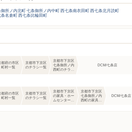
条御所ノ内北町
七条御所ノ内中町
西七条南衣田町
西七条北月読町
七条名倉町
西七条比輪田町
京都市下京区
京都府の市区
京都市下京区
七条御所ノ内
DCM/七条店
町村一覧
のチラシ一覧
西町のチラシ
一覧
京都市下京区
京都市下京区
京都府の市区
京都市下京区
の家具・ホー
七条御所ノ内
DCM/七条店
町村一覧
のチラシ一覧
ムセンターの
西町の家具・
チラシ一覧
ホームセンタ
ーのチラシ一
覧