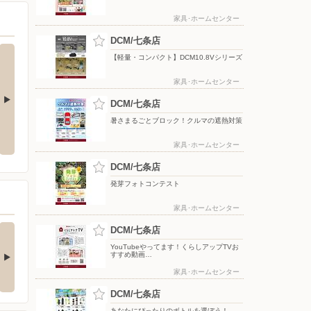
家具･ホームセンター
DCM/七条店
【軽量・コンパクト】DCM10.8Vシリーズ
家具･ホームセンター
DCM/七条店
ク！クルマの
YouTube スキスキDIY 配信中!
暑さまるごとブロック！クルマの遮熱対策
【DCMアプリ会員さま限定】特別
ポイント付与キャンペーン
家具･ホームセンター
DCM/七条店
発芽フォトコンテスト
家具･ホームセンター
(ダブル)達成でもれな
お買い物がビックチャ
DCM/七条店
300期間限定マ…
ンスに！夏のわく…
YouTubeやってます！くらしアップTVお
すすめ動画…
キャンペーン対象】 ・キ
【アプリ応募限定】 キャン
ンペーン期間中に…
ペーン期間中の合計…
家具･ホームセンター
DCM/七条店
あなたにぴったりのボトルを選ぼう！