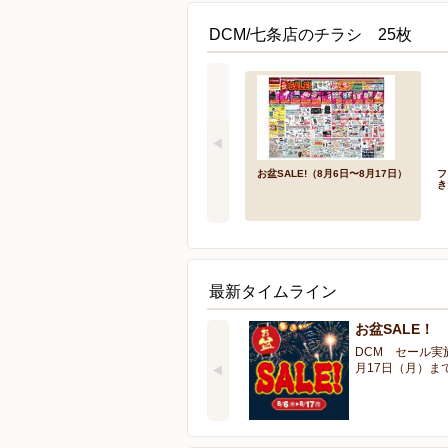
DCM/七条店のチラシ 25枚
お盆SALE!（8月6日〜8月17日）
フ
き
最新タイムライン
お盆SALE！
DCM セール実
月17日（月）ま