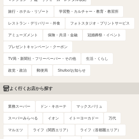
旅行・ホテル・リゾート
学習塾・カルチャー・教育・教習所
レストラン・デリバリー・外食
フォトスタジオ・プリントサービス
アミューズメント
保険・共済・金融
冠婚葬祭・イベント
プレゼントキャンペーン・クーポン
TV局・新聞社・フリーペーパー・その他
生活・くらし
政党・政治
郵便局
Shufoo!お知らせ
よく行くお店から探す
業務スーパー
ドン・キホーテ
マックスバリュ
スーパーみらべる
イオン
イトーヨーカドー
万代
マルエツ
ライフ（関西エリア）
ライフ（首都圏エリア）