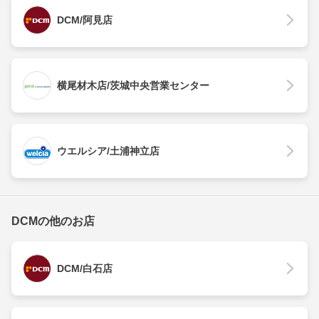
DCM/阿見店
横尾材木店/茨城中央営業センター
ウエルシア/土浦神立店
DCMの他のお店
DCM/白石店