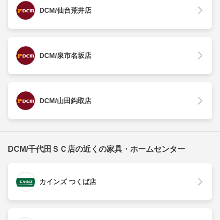
DCM/仙台荒井店
DCM/泉市名坂店
DCM/山田鈎取店
DCM/千代田ＳＣ店の近くの家具・ホームセンター
カインズ つくば店