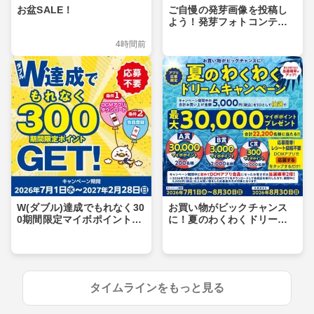
お盆SALE！
ご自慢の発芽画像を投稿し
よう！発芽フォトコンテス
ト
4時間前
W(ダブル)達成でもれなく30
お買い物がビックチャンス
0期間限定マイボポイントG
に！夏のわくわくドリーム
ET！
キャンペーン
タイムラインをもっと見る