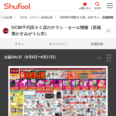
お気に入り
さがす
シ検索結果
「DCM」のチラシ検索結果
「DCM/千代田ＳＣ店」のチラシ・店舗情報
DCM/千代田ＳＣ店のチラシ・セール情報（茨城
県かすみがうら市）
チラシ
タイム
ライン
店舗詳細
お盆SALE!（8月6日〜8月17日）
1/2
拡大