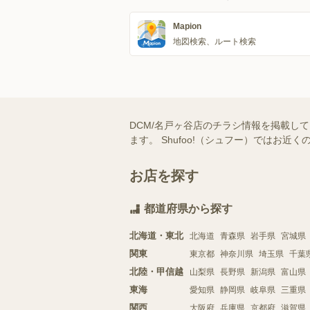
Mapion
地図検索、ルート検索
DCM/名戸ヶ谷店のチラシ情報を掲載し
ます。 Shufoo!（シュフー）では
お店を探す
都道府県から探す
北海道・東北
北海道
青森県
岩手県
宮城県
関東
東京都
神奈川県
埼玉県
千葉
北陸・甲信越
山梨県
長野県
新潟県
富山県
東海
愛知県
静岡県
岐阜県
三重県
関西
大阪府
兵庫県
京都府
滋賀県