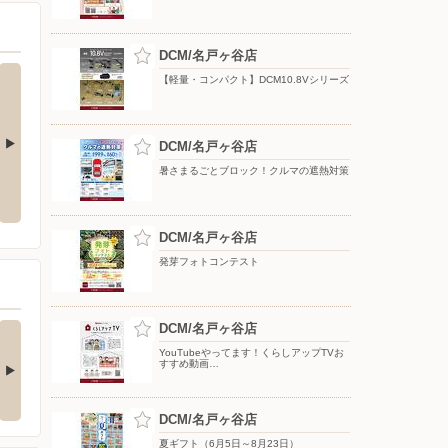
DCM/名戸ヶ谷店
【軽量・コンパクト】DCM10.8Vシリーズ
DCM/名戸ヶ谷店
暑さまるごとブロック！クルマの遮熱対策
ク！クルマの
YouTube スキスキDIY 配信中!
【DCMアプリ会員さま限定】特別
ポイント付与キャンペーン
DCM/名戸ヶ谷店
発芽フォトコンテスト
(ダブル)達成でもれな
DCM/名戸ヶ谷店
お買い物がビックチャ
300期間限定マ…
ンスに！夏のわく…
YouTubeやってます！くらしアップTVお
すすめ動画…
キャンペーン対象】 ・キ
【アプリ応募限定】 キャン
ンペーン期間中に…
ペーン期間中の合計…
DCM/名戸ヶ谷店
夏ギフト（6月5日～8月23日）