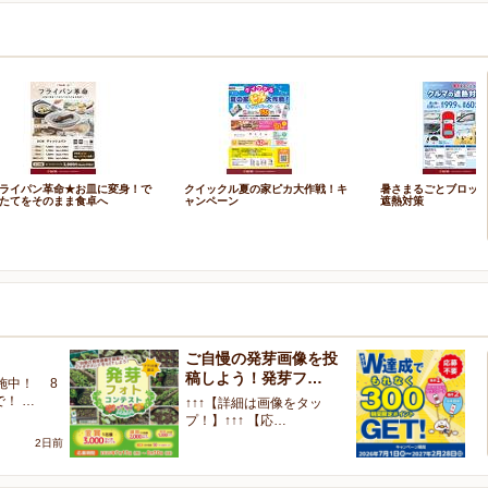
ライパン革命★お皿に変身！で
クイックル夏の家ピカ大作戦！キ
暑さまるごとブロッ
たてをそのまま食卓へ
ャンペーン
遮熱対策
ご自慢の発芽画像を投
W
稿しよう！発芽フ…
く
施中！ 8
で！ …
↑↑↑【詳細は画像をタッ
【
プ！】↑↑↑ 【応…
ャ
2日前