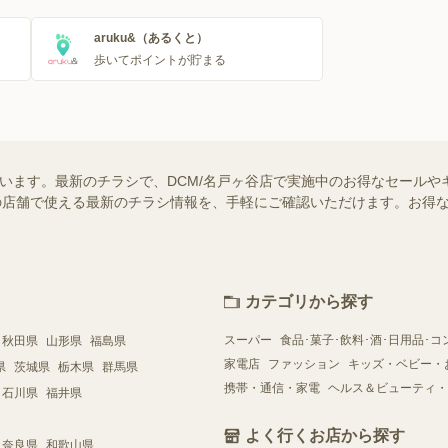
aruku&（あるくと）
歩いてポイントが貯まる
ています。最新のチラシで、DCM/名戸ヶ谷店で実施中のお得なセール
お近くの店舗で使える最新のチラシ情報を、手軽にご確認いただけます。お
カテゴリから探す
スーパー
食品･菓子･飲料･酒･日用品･コ
秋田県
山形県
福島県
家電店
ファッション
キッズ・ベビー・
県
茨城県
栃木県
群馬県
携帯・通信・家電
ヘルス＆ビューティ・
石川県
福井県
よく行くお店から探す
奈良県
和歌山県