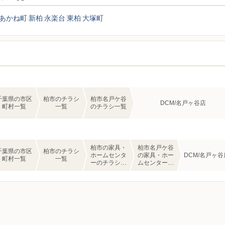
あかね町
新柏
永楽台
東柏
大塚町
千葉県の市区
柏市のチラシ
柏市名戸ケ谷
DCM/名戸ヶ谷店
町村一覧
一覧
のチラシ一覧
柏市の家具・
柏市名戸ケ谷
千葉県の市区
柏市のチラシ
ホームセンタ
の家具・ホー
DCM/名戸ヶ谷
町村一覧
一覧
ーのチラシ一
ムセンターの
覧
チラシ一覧