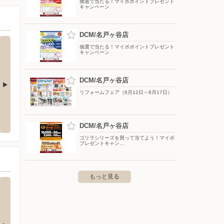
抽選で当たる！マイボポイントプレゼント
キャンペーン
DCM/名戸ヶ谷店
抽選で当たる！マイボポイントプレゼント
キャンペーン
DCM/名戸ヶ谷店
リフォームフェア（6月12日～8月17日）
店
中央コンタクト/イオン鎌ヶ谷店
ヤマダ
中曽根917-1
〒273-0107 千葉県鎌ケ谷市新鎌ヶ谷2-7-1 イオン鎌ヶ谷
〒270-0
DCM/名戸ヶ谷店
店2階
ゴリラシリーズを買って当てよう！マイボ
プレゼントキャン…
もっと見る