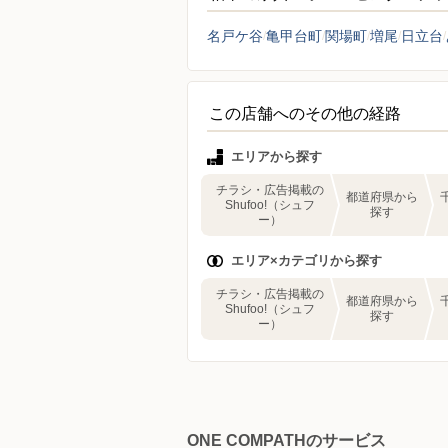
名戸ケ谷
亀甲台町
関場町
増尾
日立台
この店舗へのその他の経路
エリアから探す
チラシ・広告掲載の
都道府県から
Shufoo!（シュフ
探す
ー）
エリア×カテゴリから探す
チラシ・広告掲載の
都道府県から
Shufoo!（シュフ
探す
ー）
ONE COMPATHのサービス