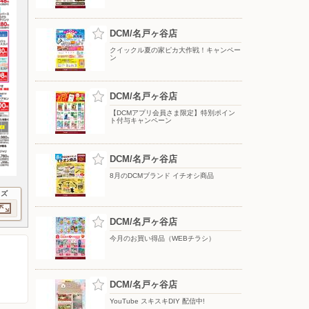
DCM/名戸ヶ谷店
クイックル夏の家ピカ大作戦！キャンペー
ン
DCM/名戸ヶ谷店
【DCMアプリ会員さま限定】特別ポイン
ト付与キャンペーン
DCM/名戸ヶ谷店
8月のDCMブランド イチオシ商品
イズ
DCM/名戸ヶ谷店
今月のお買い得品（WEBチラシ）
DCM/名戸ヶ谷店
YouTube スキスキDIY 配信中!