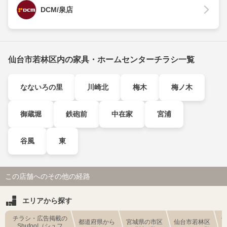
DCM/泉店
仙台市若林区内の家具・ホームセンターチラシ一覧
なないろの里
川崎北
梅木
梅ノ木
御蔵堀
鉄砲前
中在家
宮浦
谷風
東
この店舗へのその他の経路
エリアから探す
チラシ・広告掲載の
都道府県から
宮城県の市区
仙台市若林区
Shufoo!（シュフ