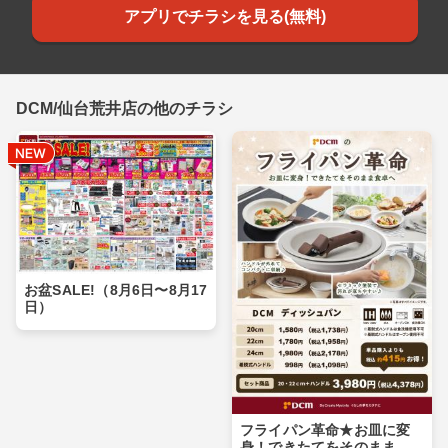
アプリでチラシを見る(無料)
DCM/仙台荒井店の他のチラシ
お盆SALE!（8月6日〜8月17
日）
フライパン革命★お皿に変
身！できたてをそのまま食