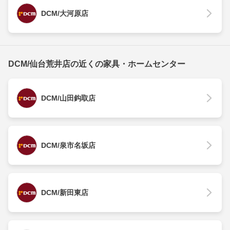
DCM/大河原店
DCM/仙台荒井店の近くの家具・ホームセンター
DCM/山田鈎取店
DCM/泉市名坂店
DCM/新田東店