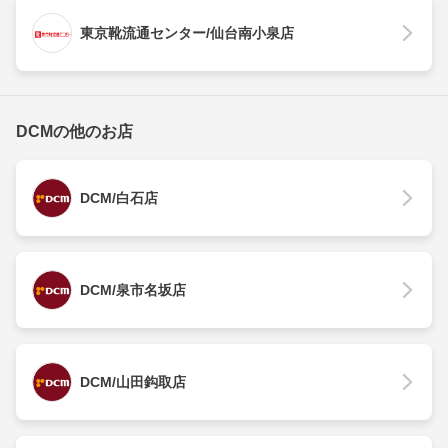
東京靴流通センター/仙台南小泉店
DCMの他のお店
DCM/白石店
DCM/泉市名坂店
DCM/山田鈎取店