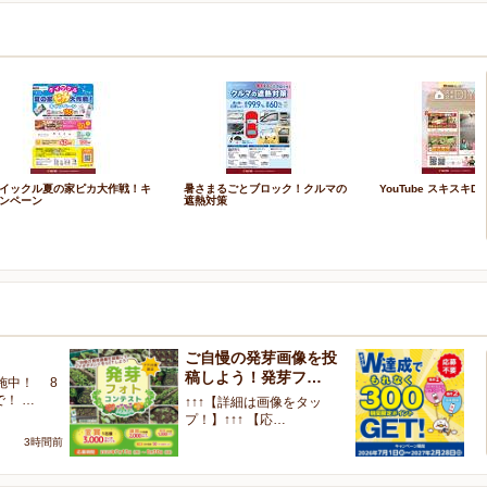
イックル夏の家ピカ大作戦！キ
暑さまるごとブロック！クルマの
YouTube スキスキDI
ンペーン
遮熱対策
ご自慢の発芽画像を投
W
稿しよう！発芽フ…
く
施中！ 8
で！ …
↑↑↑【詳細は画像をタッ
【
プ！】↑↑↑ 【応…
ャ
3時間前