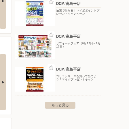
DCM/高島平店
抽選で当たる！マイボポイントプ
DCM/東川口店
DCM
レゼントキャンペーン
4-7
〒333-0802 川口市戸塚東3-1-1
〒354-
DCM/高島平店
リフォームフェア（6月12日～8月
17日）
DCM/高島平店
ゴリラシリーズを買って当てよ
う！マイボプレゼントキャン…
台店
オリンピック戸田店
原1-1-20
〒335-0021 埼玉県戸田市新曽350-2
もっと見る