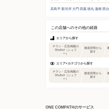
高島平
新河岸
大門
四葉
徳丸
蓮根
西
この店舗へのその他の経路
エリアから探す
チラシ・広告掲載の
都道府県から
Shufoo!（シュフ
探す
ー）
エリア×カテゴリから探す
チラシ・広告掲載の
都道府県から
Shufoo!（シュフ
探す
ー）
ONE COMPATHのサービス