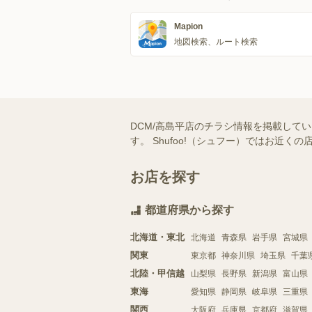
Mapion
地図検索、ルート検索
DCM/高島平店のチラシ情報を掲載して
す。 Shufoo!（シュフー）ではお
お店を探す
都道府県から探す
北海道・東北
北海道
青森県
岩手県
宮城県
関東
東京都
神奈川県
埼玉県
千葉
北陸・甲信越
山梨県
長野県
新潟県
富山県
東海
愛知県
静岡県
岐阜県
三重県
関西
大阪府
兵庫県
京都府
滋賀県