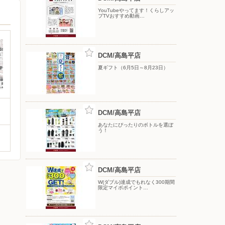
YouTubeやってます！くらしアッ
プTVおすすめ動画…
DCM/高島平店
夏ギフト（6月5日～8月23日）
DCM/高島平店
あなたにぴったりのボトルを選ぼ
う！
DCM/高島平店
W(ダブル)達成でもれなく300期間
限定マイボポイント…