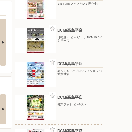
YouTube スキスキDIY 配信中!
DCM/高島平店
【軽量・コンパクト】DCM10.8V
シリーズ
Y 配信中!
【DCMアプリ会員さま限定】特別
8月のDCMブランド イチオシ商品
ポイント付与キャンペーン
DCM/高島平店
暑さまるごとブロック！クルマの
遮熱対策
(ダブル)達成でもれな
お買い物がビックチャ
DCM/高島平店
300期間限定マ…
ンスに！夏のわく…
発芽フォトコンテスト
キャンペーン対象】 ・キ
【アプリ応募限定】 キャン
ンペーン期間中に…
ペーン期間中の合計…
DCM/高島平店