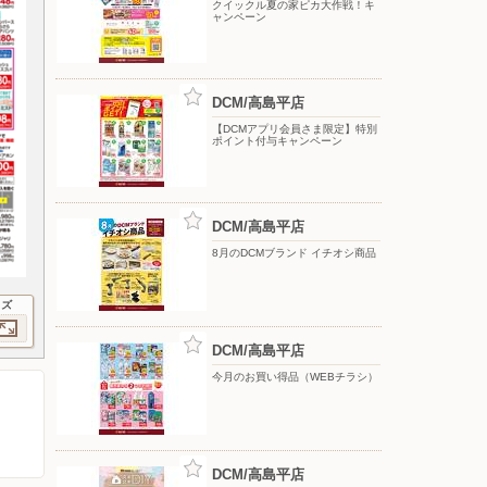
クイックル夏の家ピカ大作戦！キ
ャンペーン
DCM/高島平店
【DCMアプリ会員さま限定】特別
ポイント付与キャンペーン
DCM/高島平店
8月のDCMブランド イチオシ商品
イズ
DCM/高島平店
今月のお買い得品（WEBチラシ）
DCM/高島平店