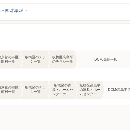
台
三園
赤塚
坂下
東京都の市区
板橋区のチラ
板橋区高島平
DCM/高島平店
町村一覧
シ一覧
のチラシ一覧
板橋区の家
板橋区高島平
東京都の市区
板橋区のチラ
具・ホームセ
の家具・ホー
DCM/高島平
町村一覧
シ一覧
ンターのチラ
ムセンターの
シ一覧
チラシ一覧