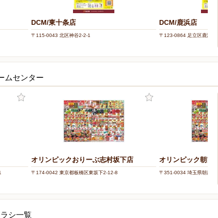
DCM/東十条店
DCM/鹿浜店
〒115-0043 北区神谷2-2-1
〒123-0864 足立区鹿浜6-2
ホームセンター
オリンピックおりーぶ志村坂下店
オリンピック朝霞
1
〒174-0042 東京都板橋区東坂下2-12-8
〒351-0034 埼玉県朝霞市西
チラシ一覧