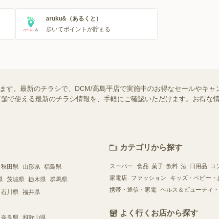
aruku&（あるくと）
歩いてポイントが貯まる
います。最新のチラシで、DCM/高島平店で実施中のお得なセールやキ
近くの店舗で使える最新のチラシ情報を、手軽にご確認いただけます。お得な
カテゴリから探す
スーパー
食品･菓子･飲料･酒･日用品･コ
秋田県
山形県
福島県
家電店
ファッション
キッズ・ベビー・
県
茨城県
栃木県
群馬県
携帯・通信・家電
ヘルス＆ビューティ・
石川県
福井県
よく行くお店から探す
奈良県
和歌山県