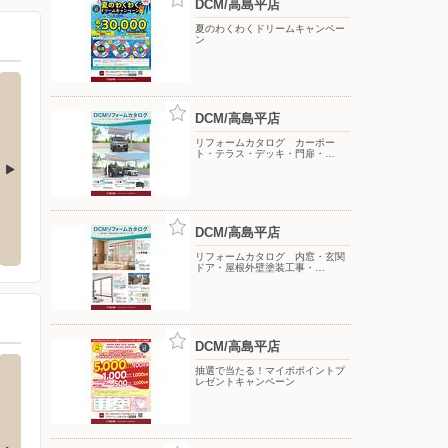
DCM/高島平店
夏のわくわくドリームキャンペー
ン
DCM/高島平店
リフォームカタログ カーポー
ト・テラス・デッキ・門扉・…
和店
オリンピック戸田店
オート
DCM/高島平店
ま市南区沼影1-13-1
〒335-0021 埼玉県戸田市新曽350-2
〒332-0
リフォームカタログ 内窓・玄関
ドア・屋根外壁塗装工事・…
DCM/高島平店
抽選で当たる！マイボポイントプ
レゼントキャンペーン