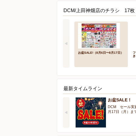
DCM/上田神畑店のチラシ 17枚
お盆SALE!（8月6日〜8月17日）
フ
き
最新タイムライン
お盆SALE！
DCM セール実
月17日（月）ま