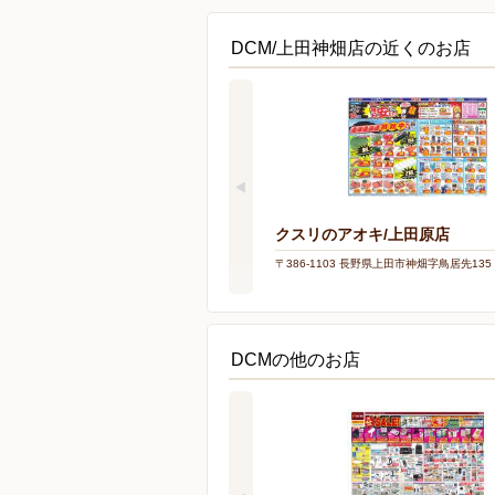
DCM/上田神畑店の近くのお店
クスリのアオキ/上田原店
〒386-1103 長野県上田市神畑字鳥居先135
DCMの他のお店