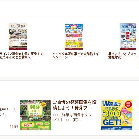
ライパン革命★お皿に変身！で
クイックル夏の家ピカ大作戦！キ
暑さまるごとブロッ
たてをそのまま食卓へ
ャンペーン
遮熱対策
ご自慢の発芽画像を投
W
稿しよう！発芽フ…
く
施中！ 8
で！ …
↑↑↑【詳細は画像をタッ
【
プ！】↑↑↑ 【応…
ャ
2日前