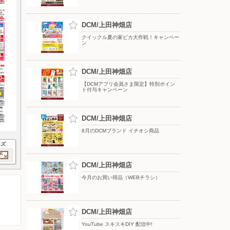
DCM/上田神畑店
クイックル夏の家ピカ大作戦！キャンペー
ン
DCM/上田神畑店
【DCMアプリ会員さま限定】特別ポイン
ト付与キャンペーン
DCM/上田神畑店
8月のDCMブランド イチオシ商品
イズ
DCM/上田神畑店
今月のお買い得品（WEBチラシ）
DCM/上田神畑店
YouTube スキスキDIY 配信中!