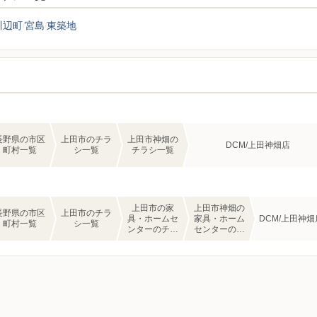
川辺町
宮島
東築地
長野県の市区
上田市のチラ
上田市神畑の
DCM/上田神畑店
町村一覧
シ一覧
チラシ一覧
上田市の家
上田市神畑の
長野県の市区
上田市のチラ
具・ホームセ
家具・ホーム
DCM/上田神畑
町村一覧
シ一覧
ンターのチラ
センターのチ
シ一覧
ラシ一覧