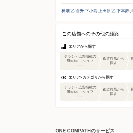
神畑
乙
倉升
下小島
上田原
乙
下本郷
この店舗へのその他の経路
エリアから探す
チラシ・広告掲載の
都道府県から
Shufoo!（シュフ
探す
ー）
エリア×カテゴリから探す
チラシ・広告掲載の
都道府県から
Shufoo!（シュフ
探す
ー）
ONE COMPATHのサービス