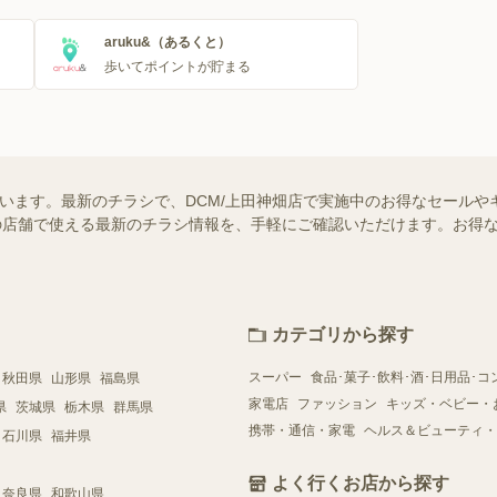
aruku&（あるくと）
歩いてポイントが貯まる
ています。最新のチラシで、DCM/上田神畑店で実施中のお得なセール
お近くの店舗で使える最新のチラシ情報を、手軽にご確認いただけます。お
カテゴリから探す
スーパー
食品･菓子･飲料･酒･日用品･コ
秋田県
山形県
福島県
家電店
ファッション
キッズ・ベビー・
県
茨城県
栃木県
群馬県
携帯・通信・家電
ヘルス＆ビューティ・
石川県
福井県
よく行くお店から探す
奈良県
和歌山県