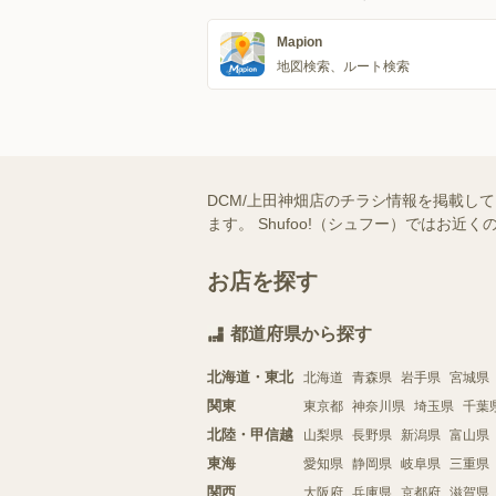
Mapion
地図検索、ルート検索
DCM/上田神畑店のチラシ情報を掲載し
ます。 Shufoo!（シュフー）では
お店を探す
都道府県から探す
北海道・東北
北海道
青森県
岩手県
宮城県
関東
東京都
神奈川県
埼玉県
千葉
北陸・甲信越
山梨県
長野県
新潟県
富山県
東海
愛知県
静岡県
岐阜県
三重県
関西
大阪府
兵庫県
京都府
滋賀県