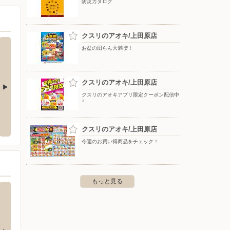
防災カタログ
クスリのアオキ/上田原店
お盆の団らん大満喫！
クスリのアオキ/上田原店
クスリのアオキアプリ限定クーポン配信中
♪
ケーズデンキ/上田店
クスリ
3-19-26 TOPPAN芝浦ビル
〒386-0016 長野県上田市国分80-12
〒386-
クスリのアオキ/上田原店
今週のお買い得商品をチェック！
もっと見る