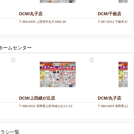
DCM/丸子店
DCM/千曲店
〒386-0405 上田市中丸子1682-16
〒387-0012 千曲市大字桜
・ホームセンター
DCM/上田緑が丘店
DCM/丸子店
〒386-0022 長野県上田市緑が丘1-1-13
〒386-0405 長野県上田市
チラシ一覧