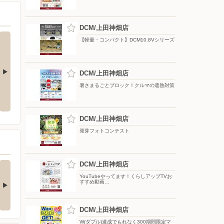
DCM/上田神畑店
【軽量・コンパクト】DCM10.8Vシリーズ
DCM/上田神畑店
暑さまるごとブロック！クルマの遮熱対策
ク！クルマの
YouTube スキスキDIY 配信中!
【DCMアプリ会員さま限定】特別
ポイント付与キャンペーン
DCM/上田神畑店
発芽フォトコンテスト
(ダブル)達成でもれな
DCM/上田神畑店
お買い物がビックチャ
300期間限定マ…
ンスに！夏のわく…
YouTubeやってます！くらしアップTVお
すすめ動画…
キャンペーン対象】 ・キ
【アプリ応募限定】 キャン
ンペーン期間中に…
ペーン期間中の合計…
DCM/上田神畑店
W(ダブル)達成でもれなく300期間限定マ