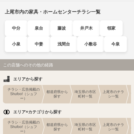
上尾市内の家具・ホームセンターチラシ一覧
中分
泉台
藤波
井戸木
領家
小泉
中妻
浅間台
小敷谷
今泉
この店舗へのその他の経路
エリアから探す
チラシ・広告掲載の
都道府県から
埼玉県の市区
上尾市のチラ
Shufoo!（シュフ
探す
町村一覧
シ一覧
ー）
エリア×カテゴリから探す
チラシ・広告掲載の
都道府県から
埼玉県の市区
上尾市のチラ
Shufoo!（シュフ
探す
町村一覧
シ一覧
ー）