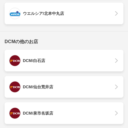
ウエルシア/北本中丸店
DCMの他のお店
DCM/白石店
DCM/仙台荒井店
DCM/泉市名坂店