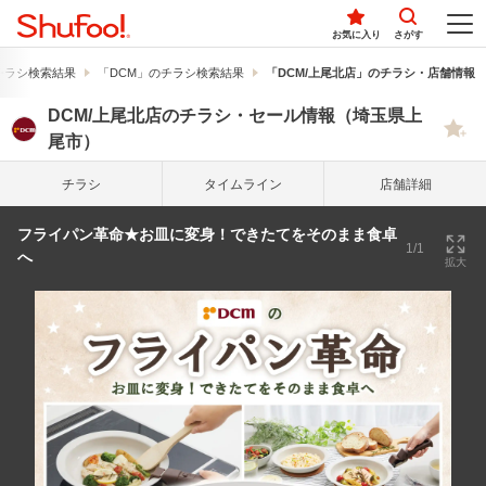
お気に入り
さがす
チラシ検索結果
「DCM」のチラシ検索結果
「DCM/上尾北店」のチラシ・店舗情報
DCM/上尾北店のチラシ・セール情報（埼玉県上
尾市）
チラシ
タイム
ライン
店舗詳細
フライパン革命★お皿に変身！できたてをそのまま食卓
1/1
へ
拡大