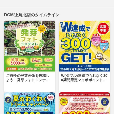
DCM/上尾北店のタイムライン
ご自慢の発芽画像を投稿し
W(ダブル)達成でもれなく30
よう！発芽フォトコンテス
0期間限定マイボポイントG
ト
ET！