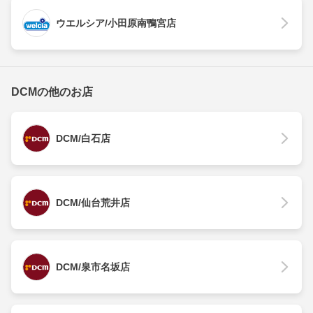
ウエルシア/小田原南鴨宮店
DCMの他のお店
DCM/白石店
DCM/仙台荒井店
DCM/泉市名坂店