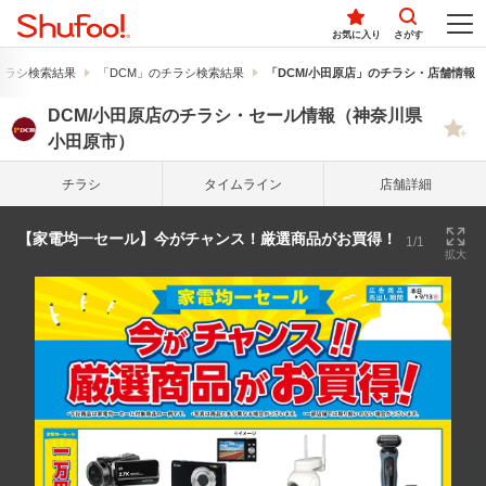
お気に入り
さがす
チラシ検索結果
「DCM」のチラシ検索結果
「DCM/小田原店」のチラシ・店舗情報
DCM/小田原店のチラシ・セール情報（神奈川県
小田原市）
チラシ
タイム
ライン
店舗詳細
【家電均一セール】今がチャンス！厳選商品がお買得！
1/1
拡大