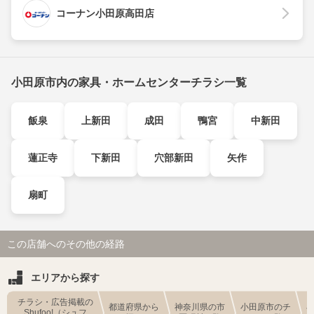
コーナン小田原高田店
小田原市内の家具・ホームセンターチラシ一覧
飯泉
上新田
成田
鴨宮
中新田
蓮正寺
下新田
穴部新田
矢作
扇町
この店舗へのその他の経路
エリアから探す
チラシ・広告掲載の
都道府県から
神奈川県の市
小田原市のチ
Shufoo!（シュフ