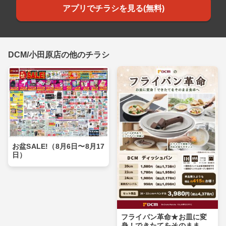
アプリでチラシを見る(無料)
DCM/小田原店の他のチラシ
お盆SALE!（8月6日〜8月17
日）
フライパン革命★お皿に変
身！できたてをそのまま食