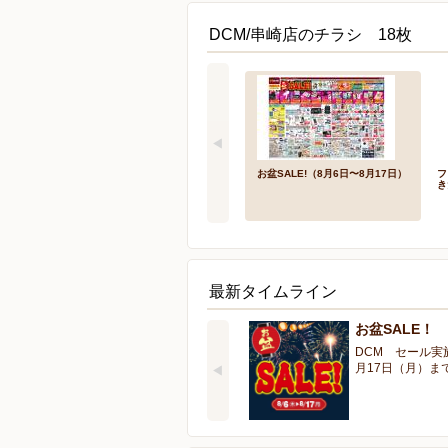
DCM/串崎店のチラシ 18枚
お盆SALE!（8月6日〜8月17日）
フ
き
最新タイムライン
お盆SALE！
DCM セール実
月17日（月）ま