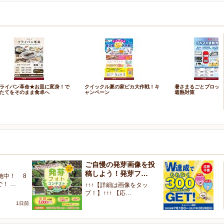
ライパン革命★お皿に変身！で
クイックル夏の家ピカ大作戦！キ
暑さまるごとブロッ
たてをそのまま食卓へ
ャンペーン
遮熱対策
ご自慢の発芽画像を投
W
稿しよう！発芽フ…
く
施中！ 8
で！ …
↑↑↑【詳細は画像をタッ
【
プ！】↑↑↑ 【応…
ャ
1日前