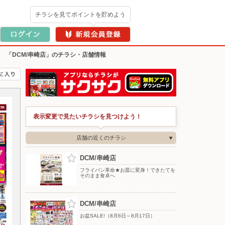
チラシを見てポイントを貯めよう
>
「DCM/串崎店」のチラシ・店舗情報
表示変更で見たいチラシを見つけよう！
店舗の近くのチラシ
DCM/串崎店
フライパン革命★お皿に変身！できたてを
そのまま食卓へ
DCM/串崎店
お盆SALE!（8月6日～8月17日）