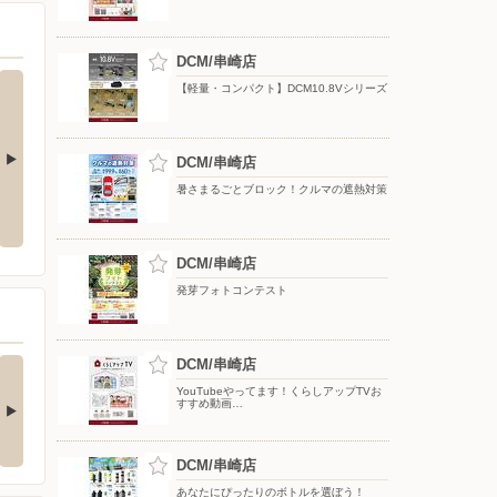
DCM/串崎店
【軽量・コンパクト】DCM10.8Vシリーズ
DCM/串崎店
暑さまるごとブロック！クルマの遮熱対策
ク！クルマの
YouTube スキスキDIY 配信中!
【DCMアプリ会員さま限定】特別
ポイント付与キャンペーン
DCM/串崎店
発芽フォトコンテスト
(ダブル)達成でもれな
DCM/串崎店
お買い物がビックチャ
300期間限定マ…
ンスに！夏のわく…
YouTubeやってます！くらしアップTVお
すすめ動画…
キャンペーン対象】 ・キ
【アプリ応募限定】 キャン
ンペーン期間中に…
ペーン期間中の合計…
DCM/串崎店
あなたにぴったりのボトルを選ぼう！