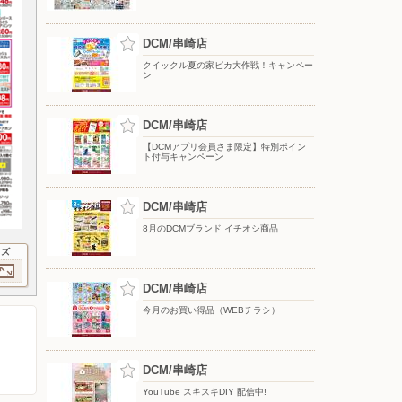
DCM/串崎店
クイックル夏の家ピカ大作戦！キャンペー
ン
DCM/串崎店
【DCMアプリ会員さま限定】特別ポイン
ト付与キャンペーン
DCM/串崎店
8月のDCMブランド イチオシ商品
イズ
DCM/串崎店
今月のお買い得品（WEBチラシ）
DCM/串崎店
YouTube スキスキDIY 配信中!