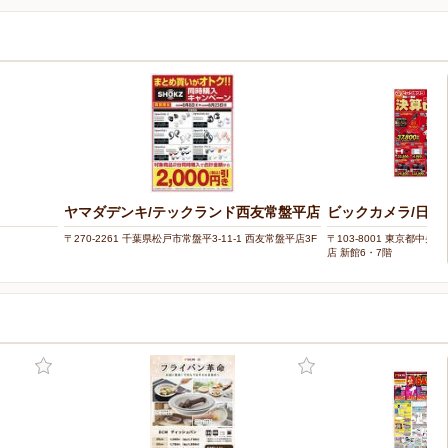
ヤマダデンキ/テックランド西友常盤平店
ビックカメラ/日本
〒270-2261 千葉県松戸市常盤平3-11-1 西友常盤平店3F
〒103-8001 東京都中央
店 新館6・7階