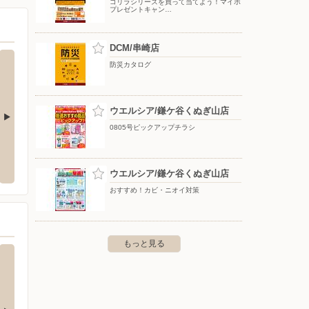
ゴリラシリーズを買って当てよう！マイボ
プレゼントキャン…
DCM/串崎店
防災カタログ
ウエルシア/鎌ケ谷くぬぎ山店
0805号ピックアップチラシ
橋三越
ノジマ/テラスモール松戸店
ビック
区日本橋室町1-4-1 日本橋三越本
〒270-0023 千葉県松戸市八ケ崎2-8-1 テラスモール松戸
〒101-
ウエルシア/鎌ケ谷くぬぎ山店
3階
おすすめ！カビ・ニオイ対策
もっと見る