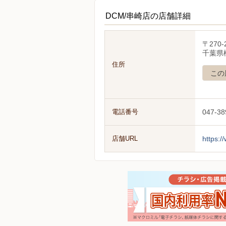
DCM/串崎店の店舗詳細
〒270-
千葉県
住所
この
電話番号
047-38
店舗URL
https:/