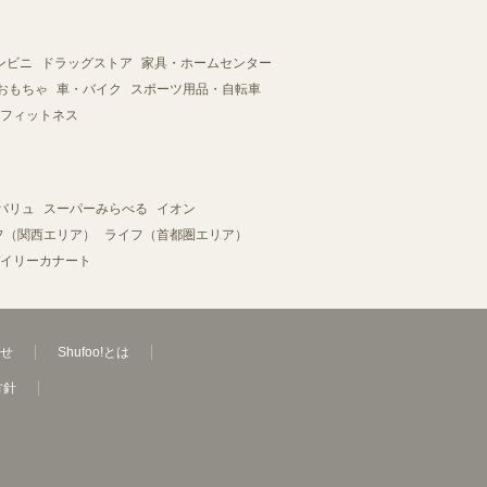
ンビニ
ドラッグストア
家具・ホームセンター
おもちゃ
車・バイク
スポーツ用品・自転車
フィットネス
バリュ
スーパーみらべる
イオン
フ（関西エリア）
ライフ（首都圏エリア）
イリーカナート
せ
Shufoo!とは
方針