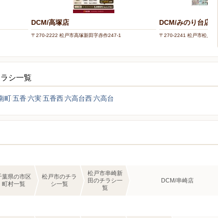
DCM/高塚店
DCM/みのり台店
〒270-2222 松戸市高塚新田字赤作247-1
〒270-2241 松戸市松戸新田
チラシ一覧
南町
五香
六実
五香西
六高台西
六高台
松戸市串崎新
千葉県の市区
松戸市のチラ
田のチラシ一
DCM/串崎店
町村一覧
シ一覧
覧