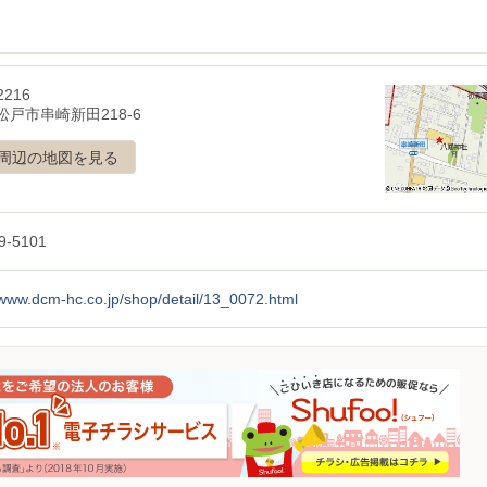
2216
松戸市串崎新田218-6
周辺の地図を見る
9-5101
/www.dcm-hc.co.jp/shop/detail/13_0072.html