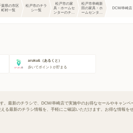
松戸市の家
松戸市串崎新
千葉県の市区
松戸市のチラ
具・ホームセ
田の家具・ホ
DCM/串崎店
町村一覧
シ一覧
ンターのチラ
ームセンター
シ一覧
のチラシ一覧
aruku&（あるくと）
歩いてポイントが貯まる
ます。最新のチラシで、DCM/串崎店で実施中のお得なセールやキャンペ
舗で使える最新のチラシ情報を、手軽にご確認いただけます。お得な情報を