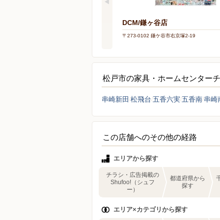
DCM/鎌ヶ谷店
〒273-0102 鎌ケ谷市右京塚2-19
松戸市の家具・ホームセンター
串崎新田
松飛台
五香六実
五香南
串崎
この店舗へのその他の経路
エリアから探す
チラシ・広告掲載の
都道府県から
Shufoo!（シュフ
探す
ー）
エリア×カテゴリから探す