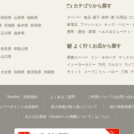
カテゴリから探す
スーパー
食品･菓子･飲料･酒･日用品･コ
秋田県
山形県
福島県
家電店
ファッション
キッズ・ベビー・
県
茨城県
栃木県
群馬県
携帯・通信・家電
ヘルス＆ビューティ・
石川県
福井県
よく行くお店から探す
奈良県
和歌山県
山口県
業務スーパー
ドン・キホーテ
マックス
イトーヨーカドー
万代
マルエツ
ライ
サミット
コープこうべ
バロー
三和
デ
大分県
宮崎県
鹿児島県
沖縄県
「Shufoo!」利用規約
よくあるご質問
ご利用についてのお問い合わ
ュフーポイント会員規約
個人情報の取り扱いについて
個人情報保護
法人のお客様（Shufoo!への掲載について）はこちら