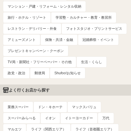
マンション・戸建・リフォーム・レンタル収納
旅行・ホテル・リゾート
学習塾・カルチャー・教育・教習所
レストラン・デリバリー・外食
フォトスタジオ・プリントサービス
アミューズメント
保険・共済・金融
冠婚葬祭・イベント
プレゼントキャンペーン・クーポン
TV局・新聞社・フリーペーパー・その他
生活・くらし
政党・政治
郵便局
Shufoo!お知らせ
よく行くお店から探す
業務スーパー
ドン・キホーテ
マックスバリュ
スーパーみらべる
イオン
イトーヨーカドー
万代
マルエツ
ライフ（関西エリア）
ライフ（首都圏エリア）