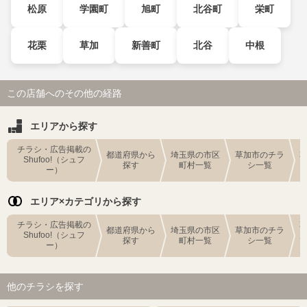
松原
学園町
旭町
北谷町
栄町
花栗
草加
新善町
北谷
中根
この店舗へのその他の経路
エリアから探す
チラシ・広告掲載の
都道府県から
埼玉県の市区
草加市のチラ
Shufoo!（シュフ
探す
町村一覧
シ一覧
ー）
エリア×カテゴリから探す
チラシ・広告掲載の
都道府県から
埼玉県の市区
草加市のチラ
Shufoo!（シュフ
探す
町村一覧
シ一覧
ー）
他のチラシを探す