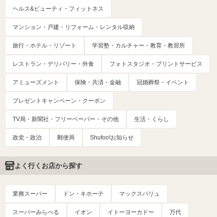
ヘルス&ビューティ・フィットネス
マンション・戸建・リフォーム・レンタル収納
旅行・ホテル・リゾート
学習塾・カルチャー・教育・教習所
レストラン・デリバリー・外食
フォトスタジオ・プリントサービス
アミューズメント
保険・共済・金融
冠婚葬祭・イベント
プレゼントキャンペーン・クーポン
TV局・新聞社・フリーペーパー・その他
生活・くらし
政党・政治
郵便局
Shufoo!お知らせ
よく行くお店から探す
業務スーパー
ドン・キホーテ
マックスバリュ
スーパーみらべる
イオン
イトーヨーカドー
万代