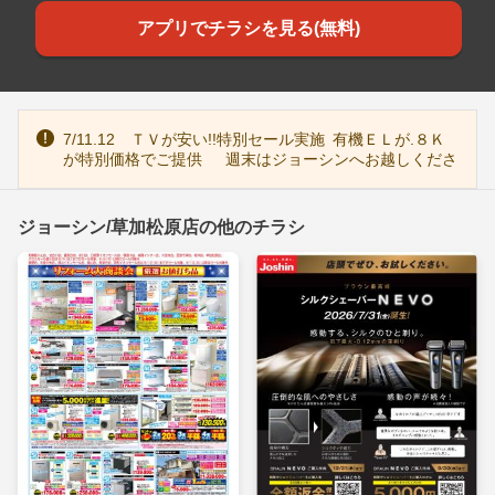
アプリでチラシを見る(無料)
7/11.12 ＴＶが安い!!特別セール実施 有機ＥＬが.８Ｋ
が特別価格でご提供 週末はジョーシンへお越しくださ
い
ジョーシン/草加松原店の他のチラシ