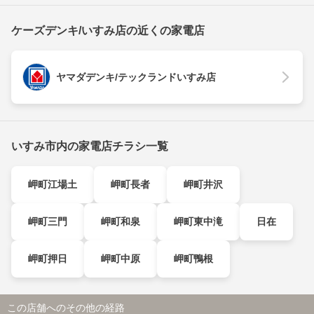
ケーズデンキ/いすみ店の近くの家電店
ヤマダデンキ/テックランドいすみ店
いすみ市内の家電店チラシ一覧
岬町江場土
岬町長者
岬町井沢
岬町三門
岬町和泉
岬町東中滝
日在
岬町押日
岬町中原
岬町鴨根
この店舗へのその他の経路