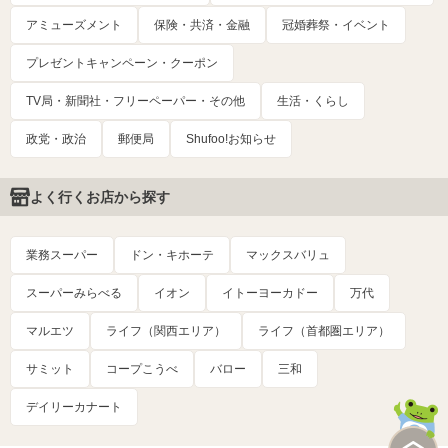
アミューズメント
保険・共済・金融
冠婚葬祭・イベント
プレゼントキャンペーン・クーポン
TV局・新聞社・フリーペーパー・その他
生活・くらし
政党・政治
郵便局
Shufoo!お知らせ
よく行くお店から探す
業務スーパー
ドン・キホーテ
マックスバリュ
スーパーみらべる
イオン
イトーヨーカドー
万代
マルエツ
ライフ（関西エリア）
ライフ（首都圏エリア）
サミット
コープこうべ
バロー
三和
デイリーカナート