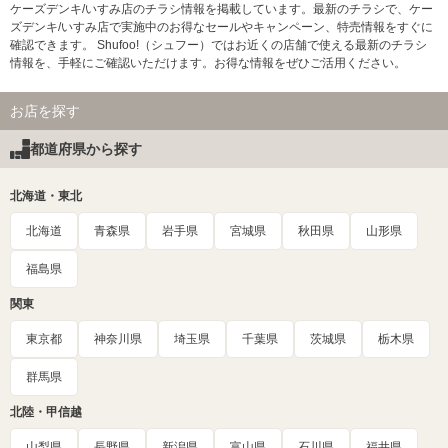
ケーズデンキ/いすみ店のチラシ情報を掲載しています。最新のチラシで、ケー
ズデンキ/いすみ店で実施中のお得なセールやキャンペーン、特売情報をすぐに
確認できます。 Shufoo!（シュフー）ではお近くの店舗で使える最新のチラシ
情報を、手軽にご確認いただけます。お得な情報をぜひご活用ください。
お店を探す
都道府県から探す
北海道・東北
北海道
青森県
岩手県
宮城県
秋田県
山形県
福島県
関東
東京都
神奈川県
埼玉県
千葉県
茨城県
栃木県
群馬県
北陸・甲信越
山梨県
長野県
新潟県
富山県
石川県
福井県