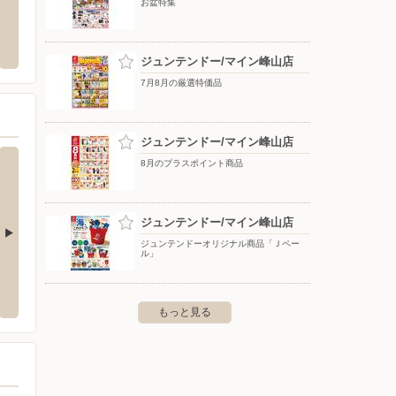
お盆特集
お知らせ（京都エリア）
ドラッグストアコスモス/大宮店
東京靴
〒629-2502 京都府京丹後市大宮町河辺3139-1
〒629-
ジュンテンドー/マイン峰山店
7月8月の厳選特価品
ジュンテンドー/マイン峰山店
8月のプラスポイント商品
ジュンテンドー/マイン峰山店
ジュンテンドーオリジナル商品「Ｊペー
ル」
津店
平和堂今津店
アル・
梅津中村町37-1
〒520-1621 高島市今津町今津1688
〒914-0
もっと見る