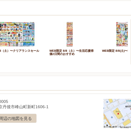
/8（土）〜クリアランスセール
WEB限定 8/8（土）〜生活応援得
WEB限定 8/8(土)
価2日間のおすすめ
0005
京丹後市峰山町新町1606-1
周辺の地図を見る