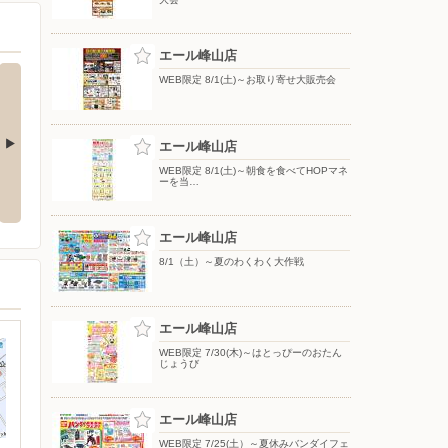
エール峰山店
WEB限定 8/1(土)～お取り寄せ大販売会
エール峰山店
WEB限定 8/1(土)～朝食を食べてHOPマネ
〜和みのひと時
WEB限定 8/8(土)〜バイヤーいち
WEB限定 8/8(土)〜はとがいっぱ
ーを当…
おしセレクション
い平和堂グッズコレクション
エール峰山店
8/1（土）～夏のわくわく大作戦
エール峰山店
WEB限定 7/30(木)～はとっぴーのおたん
じょうび
エール峰山店
WEB限定 7/25(土）～夏休みバンダイフェ