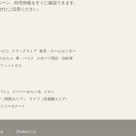
ペーン、特売情報をすぐに確認できます。
をぜひご活用ください。
ンビニ
ドラッグストア
家具・ホームセンター
おもちゃ
車・バイク
スポーツ用品・自転車
フィットネス
バリュ
スーパーみらべる
イオン
フ（関西エリア）
ライフ（首都圏エリア）
イリーカナート
せ
Shufoo!とは