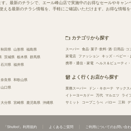
ます。最新のチラシで、エール峰山店で実施中のお得なセールやキャン
店舗で使える最新のチラシ情報を、手軽にご確認いただけます。お得な情報
カテゴリから探す
スーパー
食品･菓子･飲料･酒･日用品･コ
秋田県
山形県
福島県
家電店
ファッション
キッズ・ベビー・
県
茨城県
栃木県
群馬県
携帯・通信・家電
ヘルス＆ビューティ・
石川県
福井県
よく行くお店から探す
奈良県
和歌山県
山口県
業務スーパー
ドン・キホーテ
マックス
イトーヨーカドー
万代
マルエツ
ライ
サミット
コープこうべ
バロー
三和
デ
大分県
宮崎県
鹿児島県
沖縄県
「Shufoo!」利用規約
よくあるご質問
ご利用についてのお問い合わ