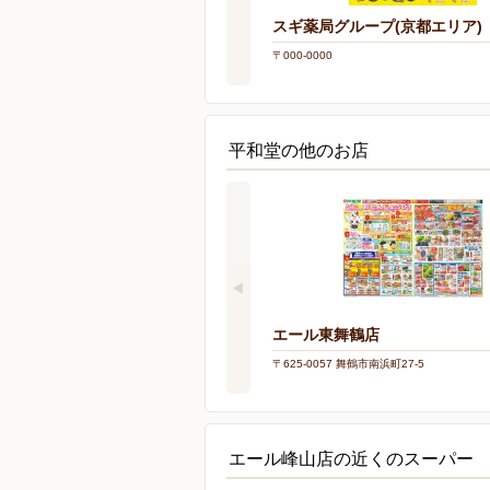
スギ薬局グループ(京都エリア)
〒000-0000
平和堂の他のお店
エール東舞鶴店
〒625-0057 舞鶴市南浜町27-5
エール峰山店の近くのスーパー