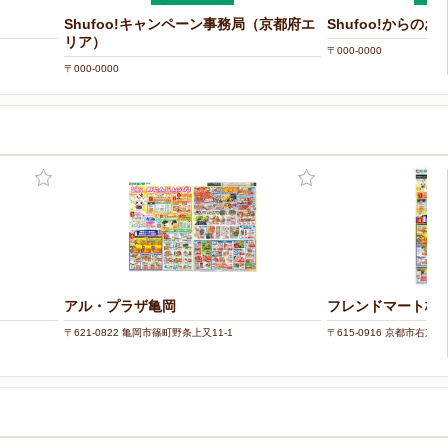
Shufoo!キャンペーン事務局（京都府エ
Shufoo!からの
リア）
〒000-0000
〒000-0000
アル・プラザ亀岡
フレンドマート梅
〒621-0822 亀岡市篠町野条上又11-1
〒615-0916 京都市右京区