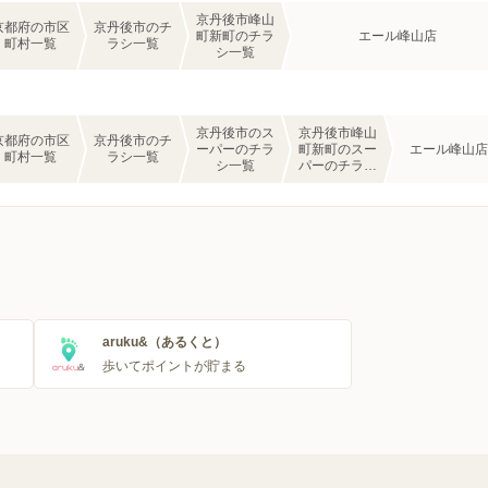
京丹後市峰山
京都府の市区
京丹後市のチ
町新町のチラ
エール峰山店
町村一覧
ラシ一覧
シ一覧
京丹後市のス
京丹後市峰山
京都府の市区
京丹後市のチ
ーパーのチラ
町新町のスー
エール峰山店
町村一覧
ラシ一覧
シ一覧
パーのチラシ
一覧
aruku&（あるくと）
歩いてポイントが貯まる