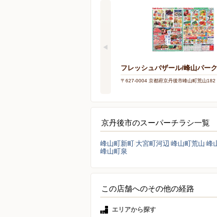
フレッシュバザール/峰山パー
〒627-0004 京都府京丹後市峰山町荒山182
京丹後市のスーパーチラシ一覧
峰山町新町
大宮町河辺
峰山町荒山
峰
峰山町泉
この店舗へのその他の経路
エリアから探す