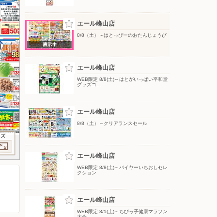
エール峰山店
8/8（土）～はとっぴーのおたんじょうび
エール峰山店
WEB限定 8/8(土)～はとがいっぱい平和堂
グッズコ…
エール峰山店
8/8（土）～クリアランスセール
イズ
エール峰山店
WEB限定 8/8(土)～バイヤーいちおしセレ
クション
エール峰山店
WEB限定 8/1(土)～ちびっ子健康マラソン
大会