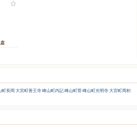
ク店
山町長岡
大宮町善王寺
峰山町内記
峰山町菅
峰山町光明寺
大宮町周枳