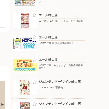
ア
エール峰山店
WEB限定 7/1（水）～くらしモア超得価
エール峰山店
HOPアプリ 新規会員様募集中！
エール峰山店
HOPアプリ「らぶきっず」新規会員様募
集中！
ジュンテンドー/マイン峰山店
Ｊトートバッグ新発売！
ジュンテンドー/マイン峰山店