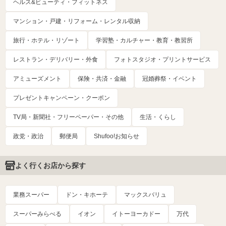
ヘルス&ビューティ・フィットネス
マンション・戸建・リフォーム・レンタル収納
旅行・ホテル・リゾート
学習塾・カルチャー・教育・教習所
レストラン・デリバリー・外食
フォトスタジオ・プリントサービス
アミューズメント
保険・共済・金融
冠婚葬祭・イベント
プレゼントキャンペーン・クーポン
TV局・新聞社・フリーペーパー・その他
生活・くらし
政党・政治
郵便局
Shufoo!お知らせ
よく行くお店から探す
業務スーパー
ドン・キホーテ
マックスバリュ
スーパーみらべる
イオン
イトーヨーカドー
万代