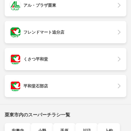
アル・プラザ栗東
フレンドマート追分店
くさつ平和堂
平和堂石部店
栗東市内のスーパーチラシ一覧
安養寺
小野
手原
川辺
上鈎