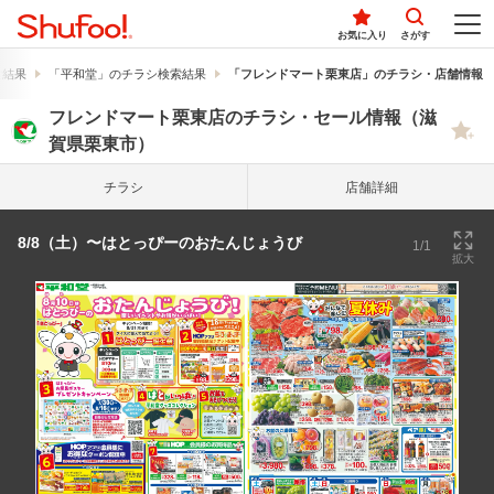
お気に入り
さがす
索結果
「平和堂」のチラシ検索結果
「フレンドマート栗東店」のチラシ・店舗情報
フレンドマート栗東店のチラシ・セール情報（滋
賀県栗東市）
チラシ
店舗詳細
8/8（土）〜はとっぴーのおたんじょうび
1/1
拡大