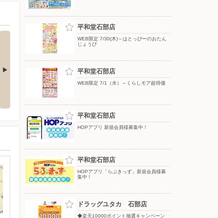
平和堂石部店
WEB限定 7/30(木)～はとっぴーのおたん
じょうび
平和堂石部店
WEB限定 7/1（水）～くらしモア超得価
〜お取り寄せ大
8/1（土）〜夏のわくわく大作戦
WEB限定 8/1(土)〜朝食を食べて
HOPマネーを当てよう
平和堂石部店
HOPアプリ 新規会員様募集中！
平和堂石部店
HOPアプリ「らぶきっず」新規会員様募
集中！
ドラッグユタカ 石部店
◆楽天10000ポイント抽選キャンペーン