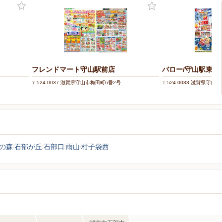
フレンドマート守山駅前店
バロー/守山駅東店
〒524-0037 滋賀県守山市梅田町6番2号
〒524-0033 滋賀県守山市
の森
石部が丘
石部口
雨山
柑子袋西