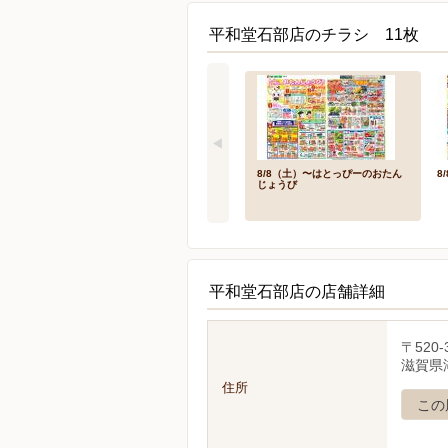
平和堂石部店のチラシ 11枚
8/8（土）〜はとっぴーのおたん
8
じょうび
平和堂石部店の店舗詳細
〒520-
滋賀県湖
住所
この