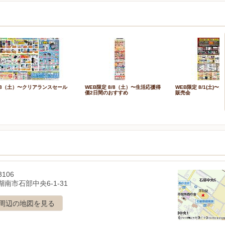
/8（土）〜クリアランスセール
WEB限定 8/8（土）〜生活応援得
WEB限定 8/1(土)
価2日間のおすすめ
販売会
3106
南市石部中央6-1-31
周辺の地図を見る