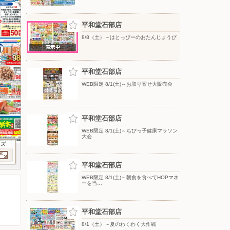
平和堂石部店
8/8（土）～はとっぴーのおたんじょうび
平和堂石部店
WEB限定 8/1(土)～お取り寄せ大販売会
平和堂石部店
WEB限定 8/1(土)～ちびっ子健康マラソン
大会
イズ
平和堂石部店
WEB限定 8/1(土)～朝食を食べてHOPマネ
ーを当…
平和堂石部店
8/1（土）～夏のわくわく大作戦