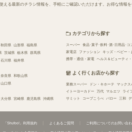
店舗で使える最新のチラシ情報を、手軽にご確認いただけます。お得な情報
カテゴリから探す
スーパー
食品･菓子･飲料･酒･日用品･コ
秋田県
山形県
福島県
家電店
ファッション
キッズ・ベビー・
県
茨城県
栃木県
群馬県
携帯・通信・家電
ヘルス＆ビューティ・
石川県
福井県
よく行くお店から探す
奈良県
和歌山県
山口県
業務スーパー
ドン・キホーテ
マックス
イトーヨーカドー
万代
マルエツ
ライ
サミット
コープこうべ
バロー
三和
デ
大分県
宮崎県
鹿児島県
沖縄県
「Shufoo!」利用規約
よくあるご質問
ご利用についてのお問い合わ