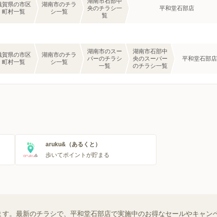
湖南市石部中
滋賀県の市区
湖南市のチラ
央のチラシ一
平和堂石部店
町村一覧
シ一覧
覧
湖南市のスー
湖南市石部中
滋賀県の市区
湖南市のチラ
パーのチラシ
央のスーパー
平和堂石部店
町村一覧
シ一覧
一覧
のチラシ一覧
aruku&（あるくと）
歩いてポイントが貯まる
ます。最新のチラシで、平和堂石部店で実施中のお得なセールやキャン