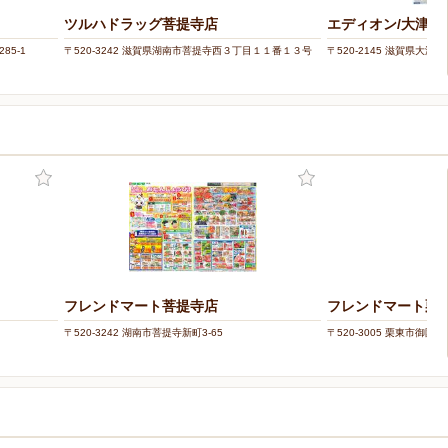
ツルハドラッグ菩提寺店
エディオン/大津店
85-1
〒520-3242 滋賀県湖南市菩提寺西３丁目１１番１３号
〒520-2145 滋賀県大津市
フレンドマート菩提寺店
フレンドマート栗
〒520-3242 湖南市菩提寺新町3-65
〒520-3005 栗東市御園81