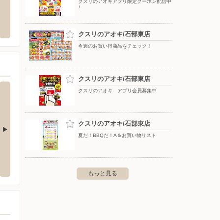
クスリのアオキアプリ限定クーポン配信中
♪
バロー/栗東苅原店
エディ
大将軍1-28-5
〒520-3032 滋賀県栗東市苅原146
〒525-0
クスリのアオキ/石部東店
今週のお買い得商品をチェック！
クスリのアオキ/石部東店
クスリのアオキ アプリ会員募集中
クスリのアオキ/石部東店
夏だ！BBQだ！A＆お買い物リスト
東御園店
平和堂甲西店
フレン
0
〒520-3252 湖南市岩根867-5
〒520-3
もっと見る