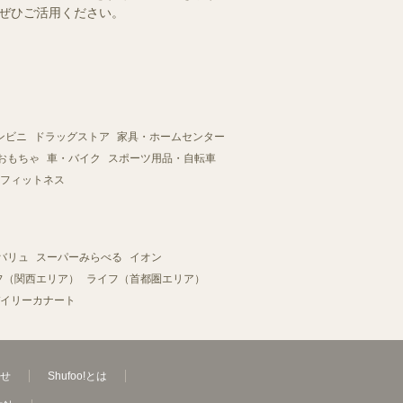
をぜひご活用ください。
ンビニ
ドラッグストア
家具・ホームセンター
おもちゃ
車・バイク
スポーツ用品・自転車
フィットネス
バリュ
スーパーみらべる
イオン
フ（関西エリア）
ライフ（首都圏エリア）
イリーカナート
せ
Shufoo!とは