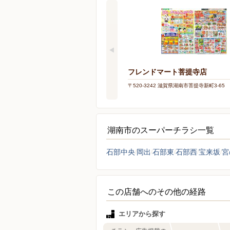
フレンドマート菩提寺店
〒520-3242 滋賀県湖南市菩提寺新町3-65
湖南市のスーパーチラシ一覧
石部中央
岡出
石部東
石部西
宝来坂
宮
この店舗へのその他の経路
エリアから探す