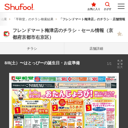
お気に入り
さがす
索結果
「平和堂」のチラシ検索結果
「フレンドマート梅津店」のチラシ・店舗情報
フレンドマート梅津店のチラシ・セール情報（京
都府京都市右京区）
チラシ
店舗詳細
8/8(土）〜はとっぴーの誕生日・お盆準備
1/1
拡大