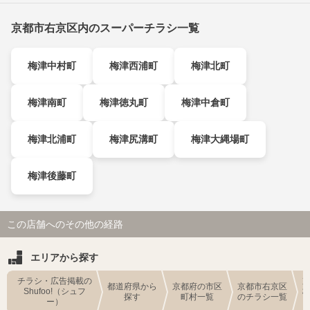
京都市右京区内のスーパーチラシ一覧
梅津中村町
梅津西浦町
梅津北町
梅津南町
梅津徳丸町
梅津中倉町
梅津北浦町
梅津尻溝町
梅津大縄場町
梅津後藤町
この店舗へのその他の経路
エリアから探す
チラシ・広告掲載の
都道府県から
京都府の市区
京都市右京区
Shufoo!（シュフ
探す
町村一覧
のチラシ一覧
ー）