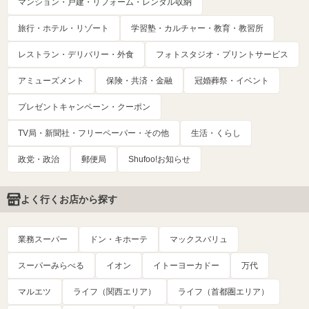
マンション・戸建・リフォーム・レンタル収納
旅行・ホテル・リゾート
学習塾・カルチャー・教育・教習所
レストラン・デリバリー・外食
フォトスタジオ・プリントサービス
アミューズメント
保険・共済・金融
冠婚葬祭・イベント
プレゼントキャンペーン・クーポン
TV局・新聞社・フリーペーパー・その他
生活・くらし
政党・政治
郵便局
Shufoo!お知らせ
よく行くお店から探す
業務スーパー
ドン・キホーテ
マックスバリュ
スーパーみらべる
イオン
イトーヨーカドー
万代
マルエツ
ライフ（関西エリア）
ライフ（首都圏エリア）