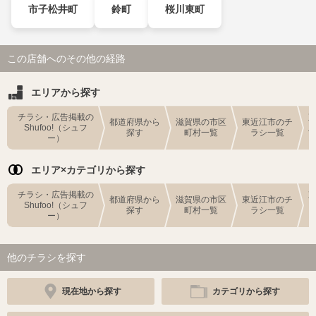
市子松井町
鈴町
桜川東町
この店舗へのその他の経路
エリアから探す
チラシ・広告掲載の
都道府県から
滋賀県の市区
東近江市のチ
Shufoo!（シュフ
探す
町村一覧
ラシ一覧
ー）
エリア×カテゴリから探す
チラシ・広告掲載の
都道府県から
滋賀県の市区
東近江市のチ
Shufoo!（シュフ
探す
町村一覧
ラシ一覧
ー）
他のチラシを探す
現在地から探す
カテゴリから探す