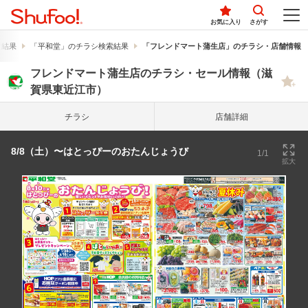
お気に入り
さがす
索結果
「平和堂」のチラシ検索結果
「フレンドマート蒲生店」のチラシ・店舗情報
フレンドマート蒲生店のチラシ・セール情報（滋
賀県東近江市）
チラシ
店舗詳細
8/8（土）〜はとっぴーのおたんじょうび
1/1
拡大