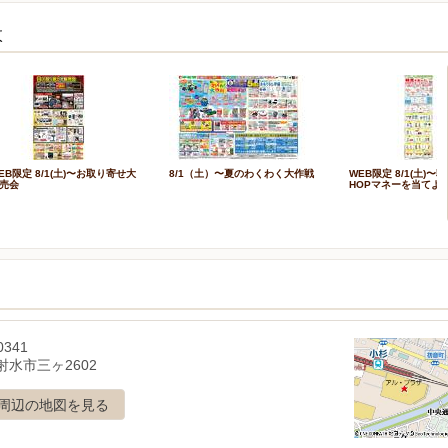
枚
EB限定 8/1(土)〜お取り寄せ大
8/1（土）〜夏のわくわく大作戦
WEB限定 8/1(土)
売会
HOPマネーを当てよ
0341
射水市三ヶ2602
周辺の地図を見る