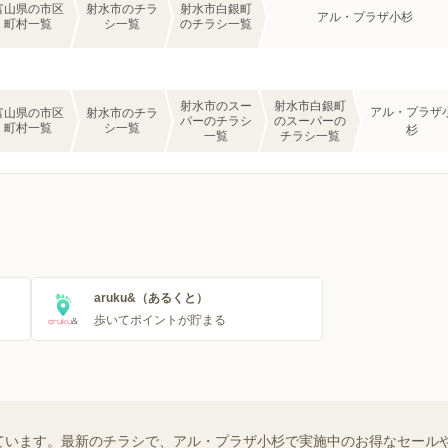
富山県の市区
射水市のチラ
射水市白銀町
アル・プラザ小杉
町村一覧
シ一覧
のチラシ一覧
射水市のスー
射水市白銀町
アル・プラザ
富山県の市区
射水市のチラ
パーのチラシ
のスーパーの
町村一覧
シ一覧
杉
一覧
チラシ一覧
aruku&（あるくと）
歩いてポイントが貯まる
ています。最新のチラシで、アル・プラザ小杉で実施中のお得なセール