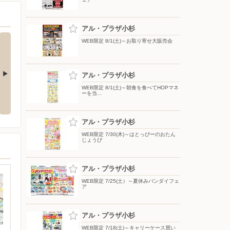
アル・プラザ小杉
WEB限定 8/1(土)～お取り寄せ大販売会
アル・プラザ小杉
WEB限定 8/1(土)～朝食を食べてHOPマネ
〜朝食を食べて
WEB限定 8/1(土)〜ちびっ子健康
WEB限定 8/1(土)〜ブラックフォ
ーを当…
う
マラソン大会
ーマルフェア
アル・プラザ小杉
WEB限定 7/30(木)～はとっぴーのおたん
じょうび
アル・プラザ小杉
WEB限定 7/25(土）～夏休みバンダイフェ
ア
アル・プラザ小杉
WEB限定 7/18(土)～キャリーケース買い