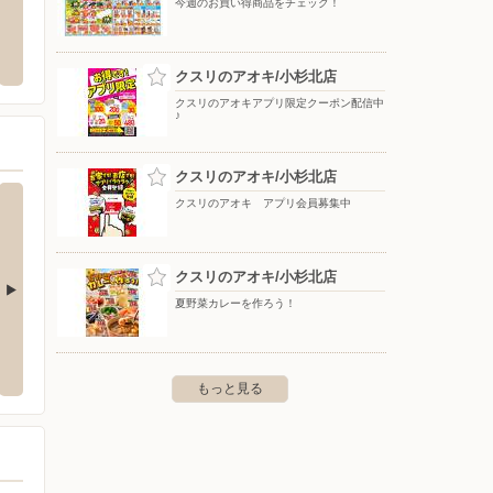
今週のお買い得商品をチェック！
ゼビオ/アピタ富山東店
バースデイ/呉羽店
ジョイ
上冨居3-8-38
〒930-0175 富山県富山市願海寺土福512-1
〒939-
クスリのアオキ/小杉北店
クスリのアオキアプリ限定クーポン配信中
♪
クスリのアオキ/小杉北店
クスリのアオキ アプリ会員募集中
クスリのアオキ/小杉北店
夏野菜カレーを作ろう！
アルプラフーズマーケット大河端
アル・
北中条1-1
〒920-0213 金沢市副都心北部大河端土地区画整理事業
〒920-0
地8街区1
もっと見る