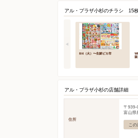
アル・プラザ小杉のチラシ 15
8/4（火）〜生鮮ピカ市
W
販
アル・プラザ小杉の店舗詳細
〒939-
富山県
住所
この