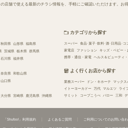
はお近くの店舗で使える最新のチラシ情報を、手軽にご確認いただけます。
カテゴリから探す
スーパー
食品･菓子･飲料･酒･日用品･コ
秋田県
山形県
福島県
家電店
ファッション
キッズ・ベビー・
県
茨城県
栃木県
群馬県
携帯・通信・家電
ヘルス＆ビューティ・
石川県
福井県
よく行くお店から探す
奈良県
和歌山県
山口県
業務スーパー
ドン・キホーテ
マックス
イトーヨーカドー
万代
マルエツ
ライ
サミット
コープこうべ
バロー
三和
デ
大分県
宮崎県
鹿児島県
沖縄県
「Shufoo!」利用規約
よくあるご質問
ご利用についてのお問い合わ