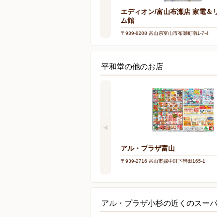
エディオン/富山布瀬店 家電＆
ム館
〒939-8208 富山県富山市布瀬町南1-7-4
平和堂の他のお店
アル・プラザ富山
〒939-2716 富山市婦中町下轡田165-1
アル・プラザ小杉の近くのスー