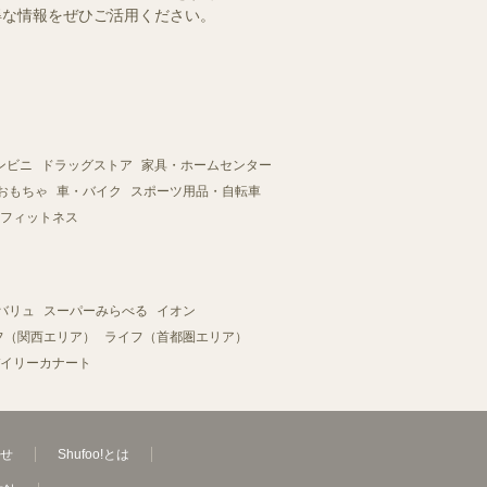
お得な情報をぜひご活用ください。
ンビニ
ドラッグストア
家具・ホームセンター
おもちゃ
車・バイク
スポーツ用品・自転車
フィットネス
バリュ
スーパーみらべる
イオン
フ（関西エリア）
ライフ（首都圏エリア）
イリーカナート
せ
Shufoo!とは