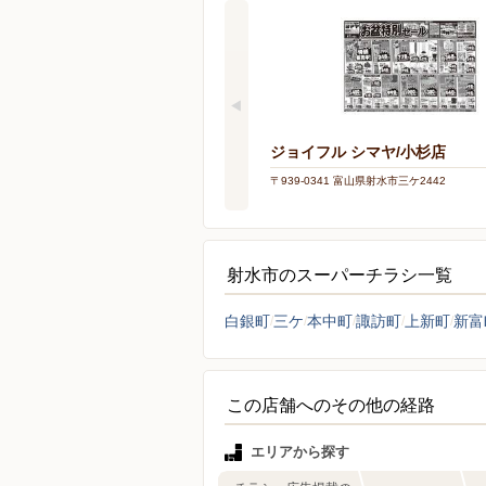
ジョイフル シマヤ/小杉店
〒939-0341 富山県射水市三ケ2442
射水市のスーパーチラシ一覧
白銀町
三ケ
本中町
諏訪町
上新町
新富
この店舗へのその他の経路
エリアから探す