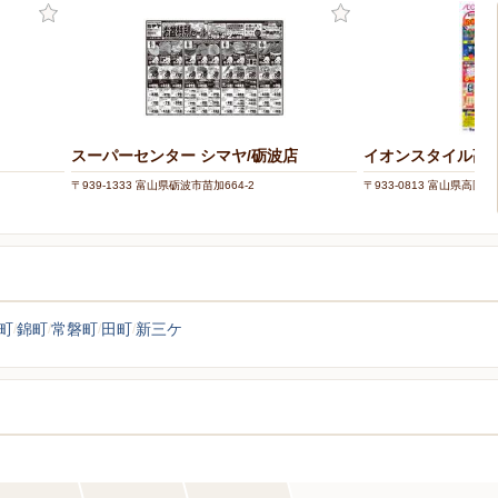
スーパーセンター シマヤ/砺波店
イオンスタイル高
〒939-1333 富山県砺波市苗加664-2
〒933-0813 富山県高岡
町
錦町
常磐町
田町
新三ケ