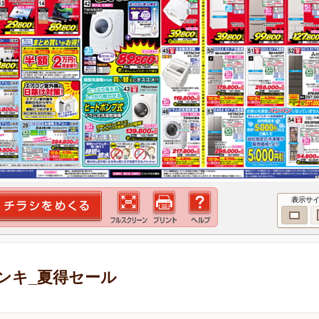
表示サ
ンキ_夏得セール