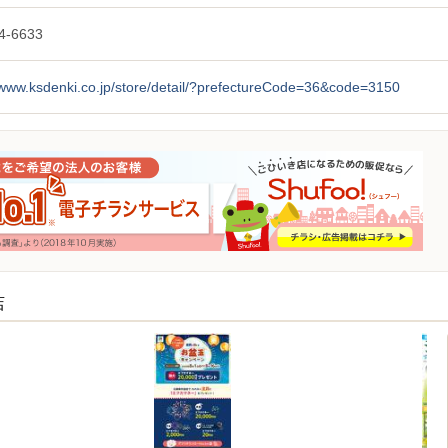
4-6633
/www.ksdenki.co.jp/store/detail/?prefectureCode=36&code=3150
店