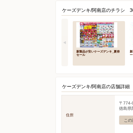
ケーズデンキ/阿南店のチラシ 3
新製品が安いケーズデンキ_夏得
新
セール
ー
ケーズデンキ/阿南店の店舗詳細
〒774-
徳島県
住所
この