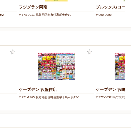
フジグラン阿南
ブルックス/コー
地2
〒774-0011 徳島県阿南市領家町土倉10
〒000-0000
ケーズデンキ/藍住店
ケーズデンキ/鳴門
〒771-1265 板野郡藍住町住吉字千鳥ヶ浜17-1
〒772-0032 鳴門市大津町