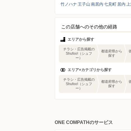
竹ノハナ
王子山
南居内
七見町
居内
上
この店舗へのその他の経路
エリアから探す
チラシ・広告掲載の
都道府県から
Shufoo!（シュフ
探す
ー）
エリア×カテゴリから探す
チラシ・広告掲載の
都道府県から
Shufoo!（シュフ
探す
ー）
ONE COMPATHのサービス