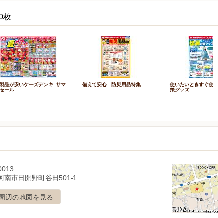
0枚
製品が安いケーズデンキ_サマ
備えて安心！防災用品特集
使いたいときすぐ使
セール
策グッズ
0013
阿南市日開野町谷田501-1
周辺の地図を見る