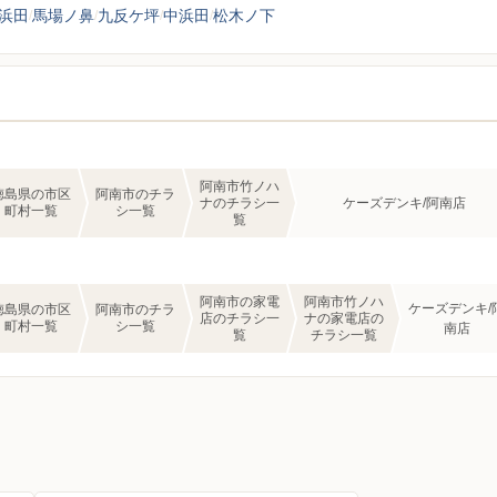
浜田
馬場ノ鼻
九反ケ坪
中浜田
松木ノ下
阿南市竹ノハ
徳島県の市区
阿南市のチラ
ナのチラシ一
ケーズデンキ/阿南店
町村一覧
シ一覧
覧
阿南市の家電
阿南市竹ノハ
ケーズデンキ/
徳島県の市区
阿南市のチラ
店のチラシ一
ナの家電店の
町村一覧
シ一覧
南店
覧
チラシ一覧