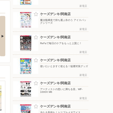
家電店
ケーズデンキ/阿南店
魔法瓶構造で持ち運ぶ氷のう アイスパッ
クシリーズ
家電店
ケーズデンキ/阿南店
ReFaで毎日のケアをもっと上質に！
える！猛暑対
夏のスマホ＆ネット応援フェア
夏のスマホ＆ネット応援フェア
家電店
ケーズデンキ/阿南店
使いたいときすぐ使える！猛暑対策グッズ
家電店
ケーズデンキ/阿南店
アーティストの想いに満ちる音。WF-
1000X M6
家電店
ケーズデンキ/阿南店
冷たさ長持ち！トリプルメガアイス