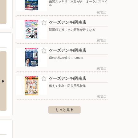
歯間スッキリ！水みがき オーラルスマイ
ル
ヒー通販（徳島エリア）
Shufoo!からのお知らせ（徳島エリア）
バース
家電店
〒000-0000
〒771-
ケーズデンキ/阿南店
双眼鏡で推しとの距離が近くなる
家電店
ケーズデンキ/阿南店
歯のお悩み解決に Oral-B
家電店
ケーズデンキ/阿南店
備えて安心！防災用品特集
店
ケーズデンキ/鴨島店
ケーズ
家電店
吉永600-1
〒776-0001 吉野川市鴨島町牛島166
〒769-2
もっと見る