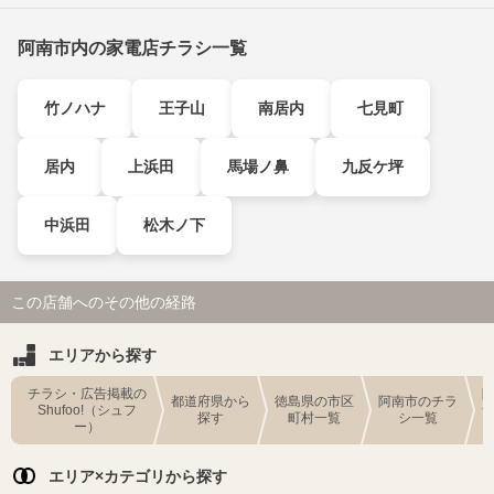
阿南市内の家電店チラシ一覧
竹ノハナ
王子山
南居内
七見町
居内
上浜田
馬場ノ鼻
九反ケ坪
中浜田
松木ノ下
この店舗へのその他の経路
エリアから探す
チラシ・広告掲載の
都道府県から
徳島県の市区
阿南市のチラ
Shufoo!（シュフ
探す
町村一覧
シ一覧
ー）
エリア×カテゴリから探す