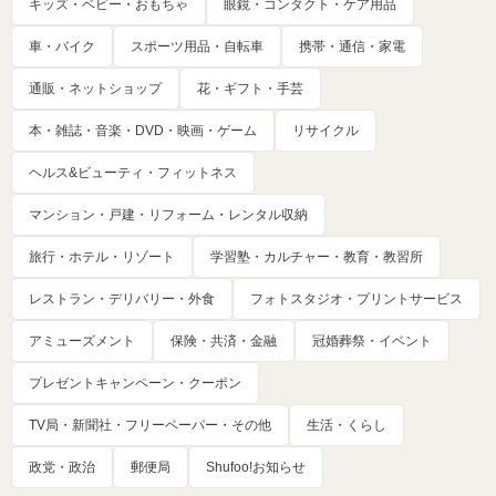
キッズ・ベビー・おもちゃ
眼鏡・コンタクト・ケア用品
車・バイク
スポーツ用品・自転車
携帯・通信・家電
通販・ネットショップ
花・ギフト・手芸
本・雑誌・音楽・DVD・映画・ゲーム
リサイクル
ヘルス&ビューティ・フィットネス
マンション・戸建・リフォーム・レンタル収納
旅行・ホテル・リゾート
学習塾・カルチャー・教育・教習所
レストラン・デリバリー・外食
フォトスタジオ・プリントサービス
アミューズメント
保険・共済・金融
冠婚葬祭・イベント
プレゼントキャンペーン・クーポン
TV局・新聞社・フリーペーパー・その他
生活・くらし
政党・政治
郵便局
Shufoo!お知らせ