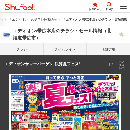
お気に入り
さがす
果
「エディオン」のチラシ検索結果
「エディオン/帯広本店」のチラシ・店舗情報
エディオン/帯広本店のチラシ・セール情報（北
海道帯広市）
チラシ
タイム
ライン
店舗詳細
エディオンサマーバーゲン 決算夏フェス!
1/2
拡大