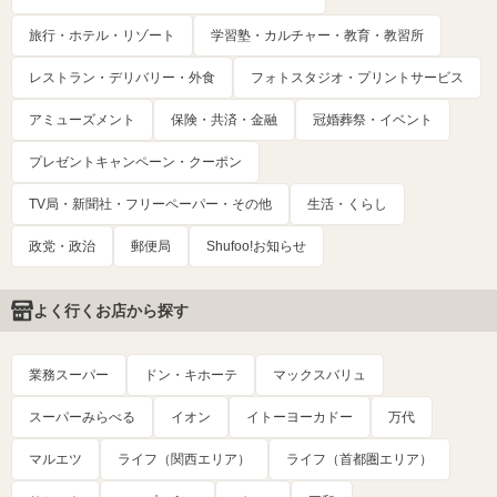
旅行・ホテル・リゾート
学習塾・カルチャー・教育・教習所
レストラン・デリバリー・外食
フォトスタジオ・プリントサービス
アミューズメント
保険・共済・金融
冠婚葬祭・イベント
プレゼントキャンペーン・クーポン
TV局・新聞社・フリーペーパー・その他
生活・くらし
政党・政治
郵便局
Shufoo!お知らせ
よく行くお店から探す
業務スーパー
ドン・キホーテ
マックスバリュ
スーパーみらべる
イオン
イトーヨーカドー
万代
マルエツ
ライフ（関西エリア）
ライフ（首都圏エリア）