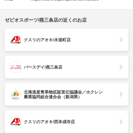
ゼビオスポーツ/燕三条店の近くのお店
クスリのアオキ/水道町店
バースデイ/燕三条店
北海道産青果物拡販宣伝協議会／ホクレン
農業協同組合連合会（新潟県）
クスリのアオキ/西本成寺店