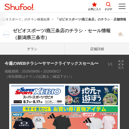
お気に入り
さがす
ゼビオスポーツ」のチラシ検索結果
「ゼビオスポーツ/燕三条店」のチラシ・店舗情報
ゼビオスポーツ/燕三条店のチラシ・セール情報
（新潟県三条市）
チラシ
店舗詳細
今週のWEBチラシ〜サマークライマックスセール〜
1/1
拡大
掲載期間：2026/08/06～2026/08/17
（有効期限はチラシの記載をご確認下さい）