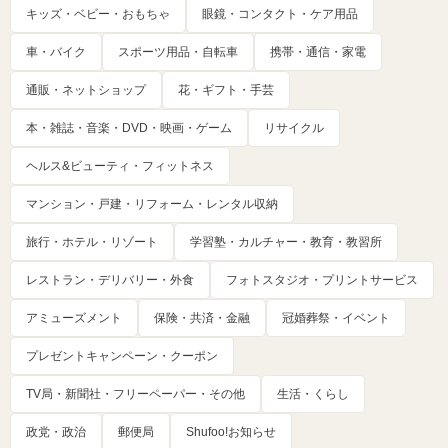
キッズ・ベビー・おもちゃ
眼鏡・コンタクト・ケア用品
車・バイク
スポーツ用品・自転車
携帯・通信・家電
通販・ネットショップ
花・ギフト・手芸
本・雑誌・音楽・DVD・映画・ゲーム
リサイクル
ヘルス&ビューティ・フィットネス
マンション・戸建・リフォーム・レンタル収納
旅行・ホテル・リゾート
学習塾・カルチャー・教育・教習所
レストラン・デリバリー・外食
フォトスタジオ・プリントサービス
アミューズメント
保険・共済・金融
冠婚葬祭・イベント
プレゼントキャンペーン・クーポン
TV局・新聞社・フリーペーパー・その他
生活・くらし
政党・政治
郵便局
Shufoo!お知らせ