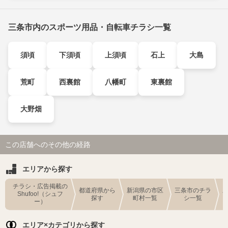
三条市内のスポーツ用品・自転車チラシ一覧
須頃
下須頃
上須頃
石上
大島
荒町
西裏館
八幡町
東裏館
大野畑
この店舗へのその他の経路
エリアから探す
チラシ・広告掲載の
都道府県から
新潟県の市区
三条市のチラ
Shufoo!（シュフ
探す
町村一覧
シ一覧
ー）
エリア×カテゴリから探す