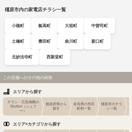
橿原市内の家電店チラシ一覧
小槻町
飯高町
大垣町
中曽司町
土橋町
豊田町
曲川町
新口町
北妙法寺町
西新堂町
この店舗へのその他の経路
エリアから探す
チラシ・広告掲載の
都道府県から
奈良県の市区
橿原市のチラ
Shufoo!（シュフ
探す
町村一覧
シ一覧
ー）
エリア×カテゴリから探す