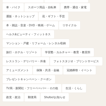
車・バイク
スポーツ用品・自転車
携帯・通信・家電
通販・ネットショップ
花・ギフト・手芸
本・雑誌・音楽・DVD・映画・ゲーム
リサイクル
ヘルス&ビューティ・フィットネス
マンション・戸建・リフォーム・レンタル収納
旅行・ホテル・リゾート
学習塾・カルチャー・教育・教習所
レストラン・デリバリー・外食
フォトスタジオ・プリントサービス
アミューズメント
保険・共済・金融
冠婚葬祭・イベント
プレゼントキャンペーン・クーポン
TV局・新聞社・フリーペーパー・その他
生活・くらし
政党・政治
郵便局
Shufoo!お知らせ