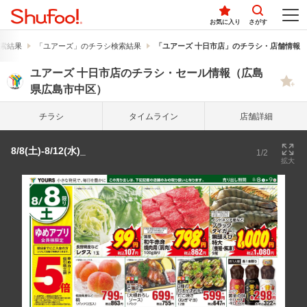
お気に入り
さがす
索結果
「ユアーズ」のチラシ検索結果
「ユアーズ 十日市店」のチラシ・店舗情報
ユアーズ 十日市店のチラシ・セール情報（広島
県広島市中区）
チラシ
タイム
ライン
店舗詳細
8/8(土)-8/12(水)_
1/2
拡大