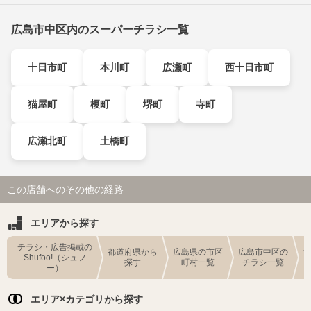
広島市中区内のスーパーチラシ一覧
十日市町
本川町
広瀬町
西十日市町
猫屋町
榎町
堺町
寺町
広瀬北町
土橋町
この店舗へのその他の経路
エリアから探す
チラシ・広告掲載の
都道府県から
広島県の市区
広島市中区の
Shufoo!（シュフ
探す
町村一覧
チラシ一覧
ー）
エリア×カテゴリから探す