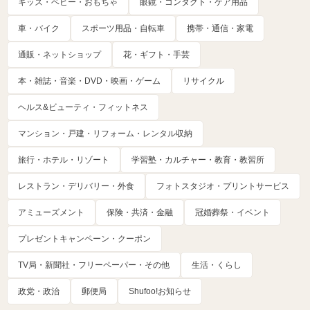
キッズ・ベビー・おもちゃ
眼鏡・コンタクト・ケア用品
車・バイク
スポーツ用品・自転車
携帯・通信・家電
通販・ネットショップ
花・ギフト・手芸
本・雑誌・音楽・DVD・映画・ゲーム
リサイクル
ヘルス&ビューティ・フィットネス
マンション・戸建・リフォーム・レンタル収納
旅行・ホテル・リゾート
学習塾・カルチャー・教育・教習所
レストラン・デリバリー・外食
フォトスタジオ・プリントサービス
アミューズメント
保険・共済・金融
冠婚葬祭・イベント
プレゼントキャンペーン・クーポン
TV局・新聞社・フリーペーパー・その他
生活・くらし
政党・政治
郵便局
Shufoo!お知らせ