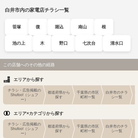
白井市内の家電店チラシ一覧
笹塚
復
堀込
南山
根
池の上
木
野口
七次台
清水口
この店舗へのその他の経路
エリアから探す
チラシ・広告掲載の
都道府県から
千葉県の市区
白井市のチラ
Shufoo!（シュフ
探す
町村一覧
シ一覧
ー）
エリア×カテゴリから探す
チラシ・広告掲載の
都道府県から
千葉県の市区
白井市のチラ
Shufoo!（シュフ
探す
町村一覧
シ一覧
ー）