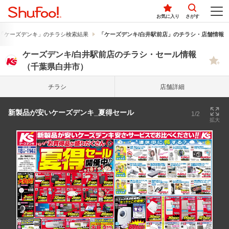
お気に入り
さがす
「ケーズデンキ」のチラシ検索結果
「ケーズデンキ/白井駅前店」のチラシ・店舗情報
ケーズデンキ/白井駅前店のチラシ・セール情報
（千葉県白井市）
チラシ
店舗詳細
新製品が安いケーズデンキ_夏得セール
1/2
拡大