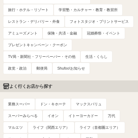
旅行・ホテル・リゾート
学習塾・カルチャー・教育・教習所
レストラン・デリバリー・外食
フォトスタジオ・プリントサービス
アミューズメント
保険・共済・金融
冠婚葬祭・イベント
プレゼントキャンペーン・クーポン
TV局・新聞社・フリーペーパー・その他
生活・くらし
政党・政治
郵便局
Shufoo!お知らせ
よく行くお店から探す
業務スーパー
ドン・キホーテ
マックスバリュ
スーパーみらべる
イオン
イトーヨーカドー
万代
マルエツ
ライフ（関西エリア）
ライフ（首都圏エリア）