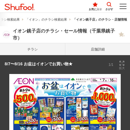
お気に入り
さがす
チラシ検索結果
「イオン」のチラシ検索結果
「イオン銚子店」のチラシ・店舗情報
イオン銚子店のチラシ・セール情報（千葉県銚子
市）
チラシ
店舗詳細
8/7〜8/16 お盆はイオンでお買い物★
1/1
拡大