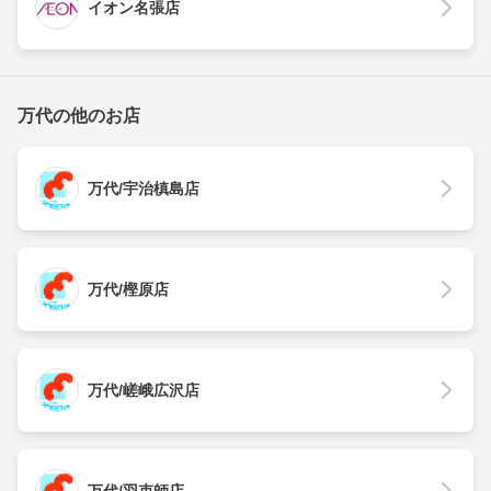
イオン名張店
万代の他のお店
万代/宇治槙島店
万代/樫原店
万代/嵯峨広沢店
万代/羽束師店