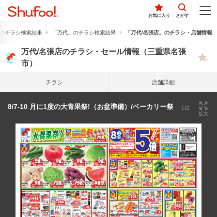
お気に入り
さがす
のチラシ検索結果
「万代」のチラシ検索結果
「万代/名張店」のチラシ・店舗情報
万代/名張店のチラシ・セール情報（三重県名張
市）
チラシ
店舗詳細
8/7-10 月に1度の大青果祭!（お盆準備）/ベーカリー祭
1/2
拡大