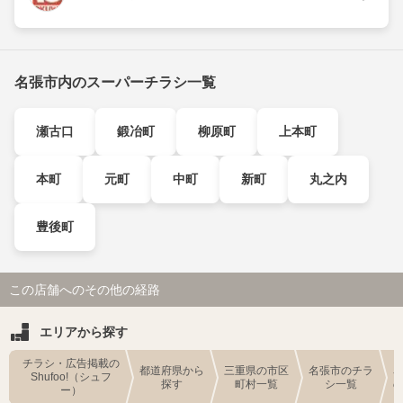
名張市内のスーパーチラシ一覧
瀬古口
鍛冶町
柳原町
上本町
本町
元町
中町
新町
丸之内
豊後町
この店舗へのその他の経路
エリアから探す
チラシ・広告掲載の
都道府県から
三重県の市区
名張市のチラ
Shufoo!（シュフ
探す
町村一覧
シ一覧
ー）