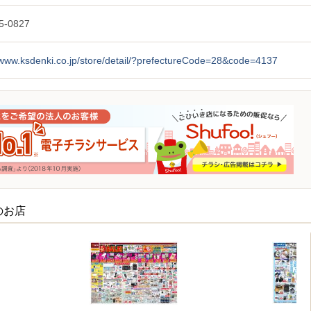
5-0827
/www.ksdenki.co.jp/store/detail/?prefectureCode=28&code=4137
のお店