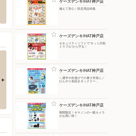
ケーズデンキ/HAT神戸店
ランド店
洋服の青山/生田川インター
エディ
備えて安心！防災用品特集
市中央区弁天町1-3
〒651-0088 兵庫県神戸市中央区小野柄通二丁目1番27号
〒651-
-1
ケーズデンキ/HAT神戸店
セキュリティソフトで“ネット詐欺
トラブル”から守る！
ケーズデンキ/HAT神戸店
＼通学や外遊びでの暑さ対策に／
ひんやり長続きネッククー…
えびす南店
ケーズデンキ/ガーデンシティ垂水店
ケーズ
-23
〒655-0052 神戸市垂水区舞多聞東3-1-1
〒660-
ケーズデンキ/HAT神戸店
期間限定！キヤノンの一眼カメラ
がお買い得！