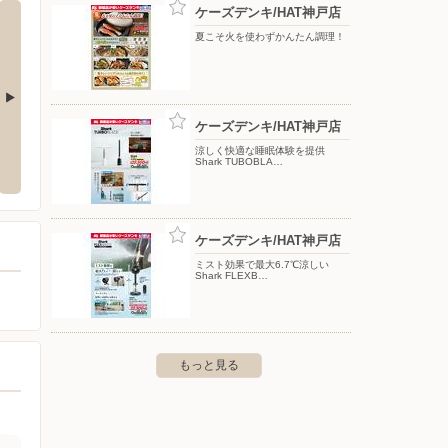
ケーズデンキ/HAT神戸店
夏こそ火を使わずかんたん調理！
ケーズデンキ/HAT神戸店
LIFE SELECT 神戸
ヤマダデンキ/テックランド神戸和田岬店
ヤマダ
涼しく快適な睡眠体験を提供
Shark TUBOBLA…
〒652-0872 兵庫県神戸市兵庫区吉田町1-2-35
〒650-
市中央区脇浜海岸通2-3-1
ケーズデンキ/HAT神戸店
ミスト効果で最大6.7℃涼しい
Shark FLEXB…
もっと見る