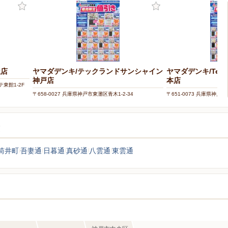
屋店
ヤマダデンキ/テックランドサンシャイン
ヤマダデンキ/Tecc 
神戸店
本店
テ東館1-2F
〒658-0027 兵庫県神戸市東灘区青木1-2-34
〒651-0073 兵庫県神戸
覧
筒井町
吾妻通
日暮通
真砂通
八雲通
東雲通