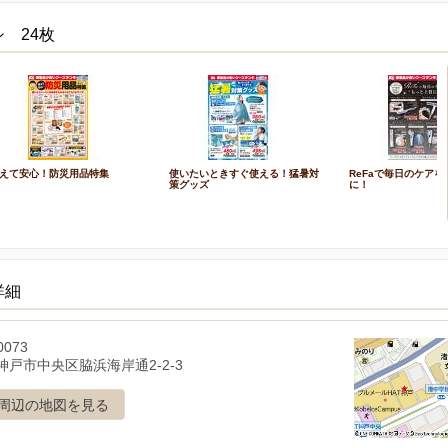
 24枚
えて安心！防災用品特集
使いたいときすぐ使える！猛暑対
ReFaで毎日のケア
策グッズ
に！
詳細
0073
神戸市中央区脇浜海岸通2-2-3
周辺の地図を見る