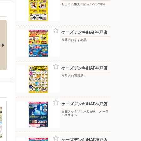
もしもに備える防災バッグ特集
ケーズデンキ/HAT神戸店
今週のおすすめ品
をもっと上質
アーティストの想いに満ちる音。
冷たさ長持ち！トリプルメガアイ
WF-1000X M6
ス
ケーズデンキ/HAT神戸店
今月のお買得品！
ケーズデンキ/HAT神戸店
歯間スッキリ！水みがき オーラ
ルスマイル
ケーズデンキ/HAT神戸店