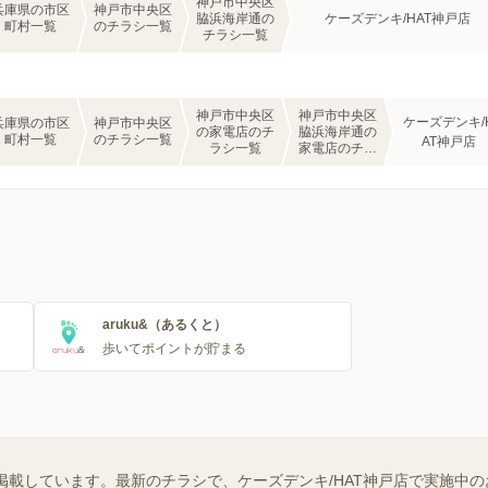
神戸市中央区
兵庫県の市区
神戸市中央区
脇浜海岸通の
ケーズデンキ/HAT神戸店
町村一覧
のチラシ一覧
チラシ一覧
神戸市中央区
神戸市中央区
ケーズデンキ/
兵庫県の市区
神戸市中央区
の家電店のチ
脇浜海岸通の
町村一覧
のチラシ一覧
AT神戸店
ラシ一覧
家電店のチラ
シ一覧
aruku&（あるくと）
歩いてポイントが貯まる
を掲載しています。最新のチラシで、ケーズデンキ/HAT神戸店で実施中