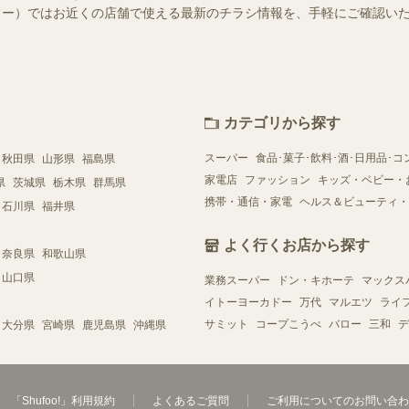
（シュフー）ではお近くの店舗で使える最新のチラシ情報を、手軽にご確認
カテゴリから探す
スーパー
食品･菓子･飲料･酒･日用品･コ
秋田県
山形県
福島県
家電店
ファッション
キッズ・ベビー・
県
茨城県
栃木県
群馬県
携帯・通信・家電
ヘルス＆ビューティ・
石川県
福井県
よく行くお店から探す
奈良県
和歌山県
山口県
業務スーパー
ドン・キホーテ
マックス
イトーヨーカドー
万代
マルエツ
ライ
サミット
コープこうべ
バロー
三和
デ
大分県
宮崎県
鹿児島県
沖縄県
「Shufoo!」利用規約
よくあるご質問
ご利用についてのお問い合わ