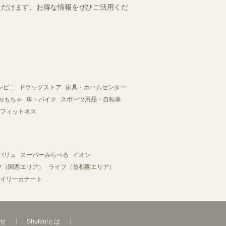
いただけます。お得な情報をぜひご活用くだ
ンビニ
ドラッグストア
家具・ホームセンター
おもちゃ
車・バイク
スポーツ用品・自転車
フィットネス
バリュ
スーパーみらべる
イオン
フ（関西エリア）
ライフ（首都圏エリア）
イリーカナート
せ
Shufoo!とは