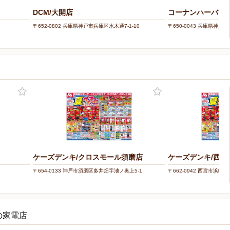
DCM/大開店
コーナンハーバー
〒652-0802 兵庫県神戸市兵庫区水木通7-1-10
〒650-0043 兵庫県神戸
ケーズデンキ/クロスモール須磨店
ケーズデンキ/西宮
〒654-0133 神戸市須磨区多井畑字池ノ奥上5-1
〒662-0942 西宮市浜町14
の家電店