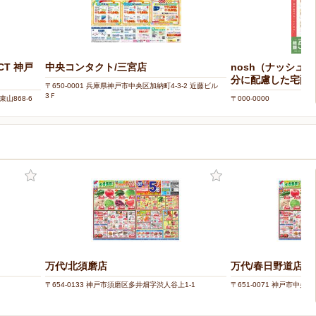
CT 神戸
中央コンタクト/三宮店
nosh（ナッシュ
分に配慮した宅配
〒650-0001 兵庫県神戸市中央区加納町4-3-2 近藤ビル
3Ｆ
山868-6
〒000-0000
万代/北須磨店
万代/春日野道店
〒654-0133 神戸市須磨区多井畑字渋人谷上1-1
〒651-0071 神戸市中央区