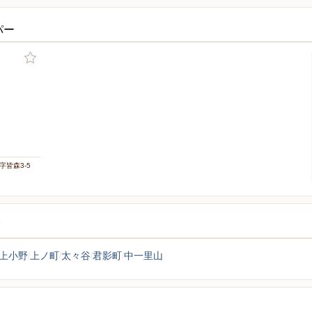
パー
字皆森3-5
覧
上小野
上ノ町
太々谷
君影町
中一里山