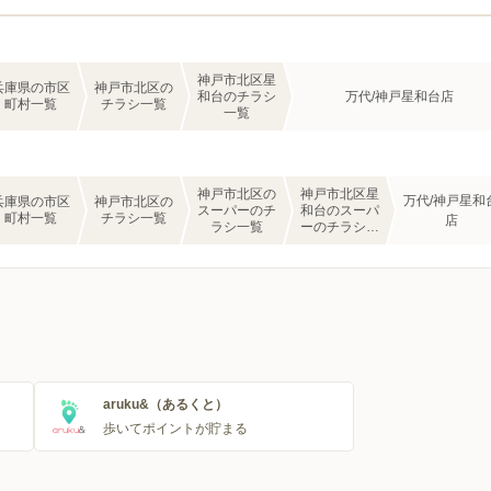
神戸市北区星
兵庫県の市区
神戸市北区の
和台のチラシ
万代/神戸星和台店
町村一覧
チラシ一覧
一覧
神戸市北区の
神戸市北区星
万代/神戸星和
兵庫県の市区
神戸市北区の
スーパーのチ
和台のスーパ
町村一覧
チラシ一覧
店
ラシ一覧
ーのチラシ一
覧
aruku&（あるくと）
歩いてポイントが貯まる