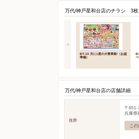
万代/神戸星和台店のチラシ 3枚
8/7-10 月に1度の大青果祭!（お盆
8
準備）
ペ
万代/神戸星和台店の店舗詳細
〒651-
兵庫県神
住所
この