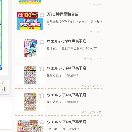
スーパー
万代/神戸星和台店
新規登録で100ポイントクーポンプレゼン
ト!
スーパー
ウエルシア/神戸鳴子店
指名買い！夏を乗り切る神スキンケア
ドラッグストア
ウエルシア/神戸鳴子店
生活応援セール実施中！
イズ
ドラッグストア
ウエルシア/神戸鳴子店
家計応援セール実施中！
ドラッグストア
ウエルシア/神戸鳴子店
8/5～8/9 チラシ掲載中！