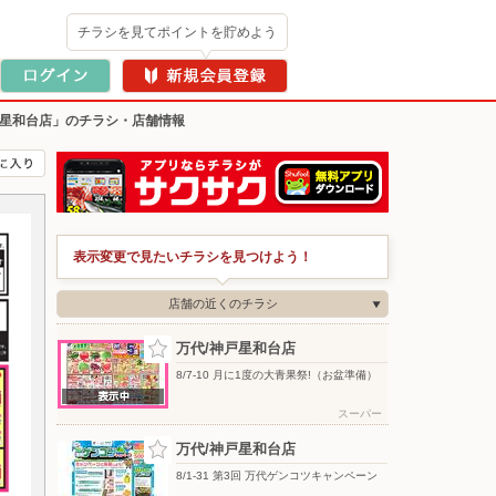
チラシを見てポイントを貯めよう
戸星和台店」のチラシ・店舗情報
表示変更で見たいチラシを見つけよう！
店舗の近くのチラシ
万代/神戸星和台店
8/7-10 月に1度の大青果祭!（お盆準備）
スーパー
万代/神戸星和台店
8/1-31 第3回 万代ゲンコツキャンペーン