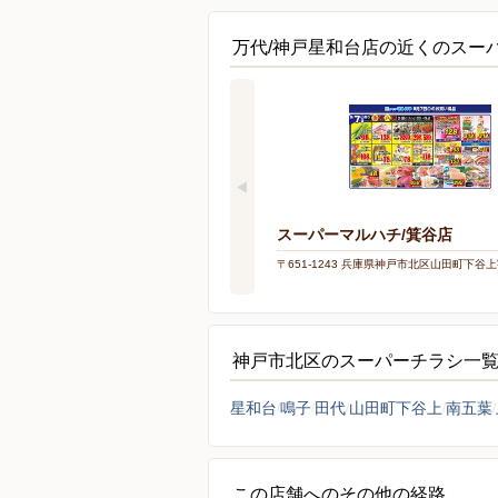
万代/神戸星和台店の近くのスー
スーパーマルハチ/箕谷店
〒651-1243 兵庫県神戸市北区山田町下谷上
神戸市北区のスーパーチラシ一
星和台
鳴子
田代
山田町下谷上
南五葉
この店舗へのその他の経路