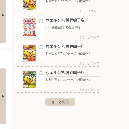
特別企画！7つのクーポン配信中！
ドラッグストア
ウエルシア/神戸鳴子店
）ヘルシー・糖質と塩
エディオン/エコール・リラ店
ケーズ
いい値生活家計応援お買得
食サイト
〒651-1302 兵庫県神戸市北区藤原台中町1-2-2 エコー
〒651-
ドラッグストア
ル・リラ ショッピングセンター5階
ウエルシア/神戸鳴子店
特別企画！7つのクーポン配信中！
ドラッグストア
ウエルシア/神戸鳴子店
特別企画！7つのクーポン配信中！
ドラッグストア
もっと見る
万代/垂水多聞店
万代/
筒井町1-2-28
〒655-0001 神戸市垂水区多聞町字小束山868-1376
〒651-2