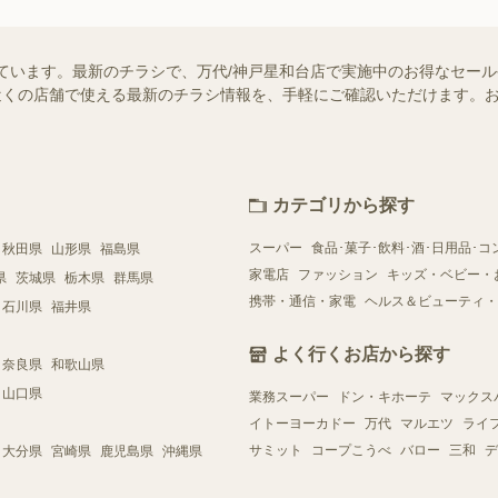
ています。最新のチラシで、万代/神戸星和台店で実施中のお得なセー
ではお近くの店舗で使える最新のチラシ情報を、手軽にご確認いただけます
カテゴリから探す
スーパー
食品･菓子･飲料･酒･日用品･コ
秋田県
山形県
福島県
家電店
ファッション
キッズ・ベビー・
県
茨城県
栃木県
群馬県
携帯・通信・家電
ヘルス＆ビューティ・
石川県
福井県
よく行くお店から探す
奈良県
和歌山県
山口県
業務スーパー
ドン・キホーテ
マックス
イトーヨーカドー
万代
マルエツ
ライ
サミット
コープこうべ
バロー
三和
デ
大分県
宮崎県
鹿児島県
沖縄県