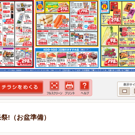
表示サ
青果祭!（お盆準備）