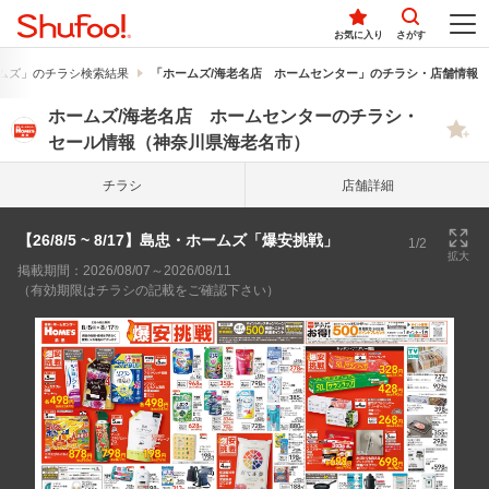
お気に入り
さがす
ムズ」のチラシ検索結果
「ホームズ/海老名店 ホームセンター」のチラシ・店舗情報
ホームズ/海老名店 ホームセンターのチラシ・
セール情報（神奈川県海老名市）
チラシ
店舗詳細
【26/8/5 ~ 8/17】島忠・ホームズ「爆安挑戦」
1/2
拡大
掲載期間：2026/08/07～2026/08/11
（有効期限はチラシの記載をご確認下さい）