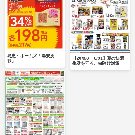
島忠・ホームズ「爆安挑
【26/8/6 ~ 8/31】夏の快適
戦」
生活を守る、虫除け対策