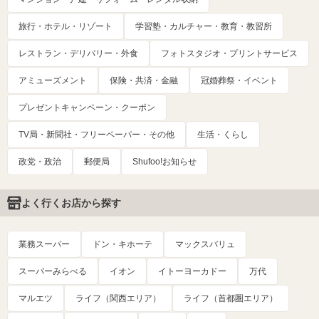
旅行・ホテル・リゾート
学習塾・カルチャー・教育・教習所
レストラン・デリバリー・外食
フォトスタジオ・プリントサービス
アミューズメント
保険・共済・金融
冠婚葬祭・イベント
プレゼントキャンペーン・クーポン
TV局・新聞社・フリーペーパー・その他
生活・くらし
政党・政治
郵便局
Shufoo!お知らせ
よく行くお店から探す
業務スーパー
ドン・キホーテ
マックスバリュ
スーパーみらべる
イオン
イトーヨーカドー
万代
マルエツ
ライフ（関西エリア）
ライフ（首都圏エリア）