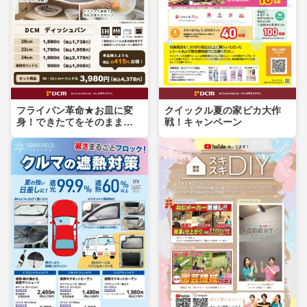
フライパン革命★お皿に変
クイックル夏の家ピカ大作
身！できたてをそのまま食
戦！キャンペーン
卓へ