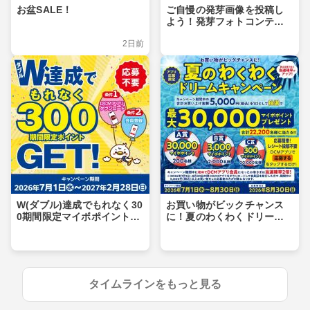
お盆SALE！
ご自慢の発芽画像を投稿し
よう！発芽フォトコンテス
ト
2日前
W(ダブル)達成でもれなく30
お買い物がビックチャンス
0期間限定マイボポイントG
に！夏のわくわくドリーム
ET！
キャンペーン
タイムラインをもっと見る