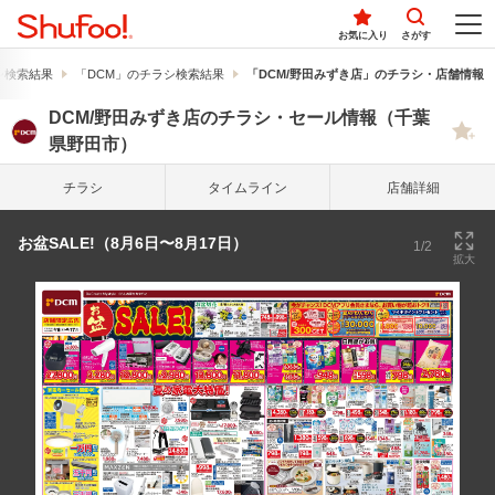
お気に入り
さがす
シ検索結果
「DCM」のチラシ検索結果
「DCM/野田みずき店」のチラシ・店舗情報
DCM/野田みずき店のチラシ・セール情報（千葉
県野田市）
チラシ
タイム
ライン
店舗詳細
お盆SALE!（8月6日〜8月17日）
1/2
拡大