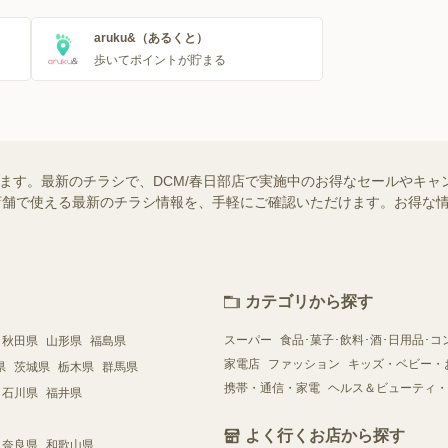
aruku&（あるくと）
歩いてポイントが貯まる
います。最新のチラシで、DCM/春日部店で実施中のお得なセールやキ
近くの店舗で使える最新のチラシ情報を、手軽にご確認いただけます。お得な
カテゴリから探す
スーパー
食品･菓子･飲料･酒･日用品･コ
秋田県
山形県
福島県
家電店
ファッション
キッズ・ベビー・
県
茨城県
栃木県
群馬県
携帯・通信・家電
ヘルス＆ビューティ・
石川県
福井県
よく行くお店から探す
奈良県
和歌山県