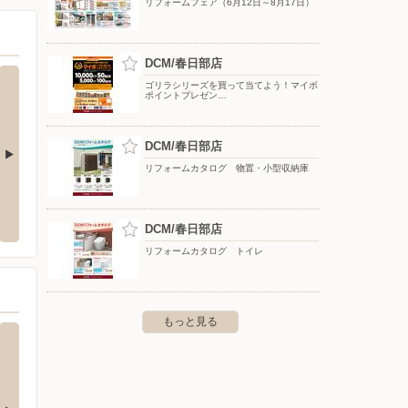
リフォームフェア（6月12日～8月17日）
DCM/春日部店
ゴリラシリーズを買って当てよう！マイボ
ポイントプレゼン…
DCM/春日部店
リフォームカタログ 物置・小型収納庫
一ノ割店
ドラッグセイムス 一ノ割店
買取大
市一ノ割1-11-20
〒344-0031 埼玉県春日部市南４－１７－１０
〒343-0
DCM/春日部店
リフォームカタログ トイレ
もっと見る