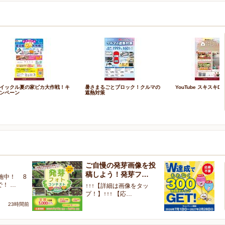
イックル夏の家ピカ大作戦！キ
暑さまるごとブロック！クルマの
YouTube スキスキDI
ンペーン
遮熱対策
ご自慢の発芽画像を投
W
稿しよう！発芽フ…
く
施中！ 8
で！ …
↑↑↑【詳細は画像をタッ
【
プ！】↑↑↑ 【応…
ャ
23時間前