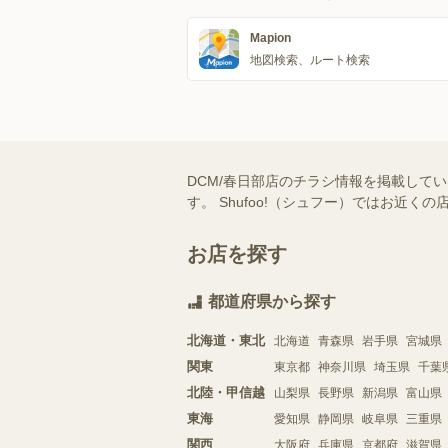
Mapion
地図検索、ルート検索
DCM/春日部店のチラシ情報を掲載して
す。 Shufoo!（シュフー）ではお
お店を探す
都道府県から探す
北海道・東北
北海道
青森県
岩手県
宮城県
関東
東京都
神奈川県
埼玉県
千葉
北陸・甲信越
山梨県
長野県
新潟県
富山県
東海
愛知県
静岡県
岐阜県
三重県
関西
大阪府
兵庫県
京都府
滋賀県