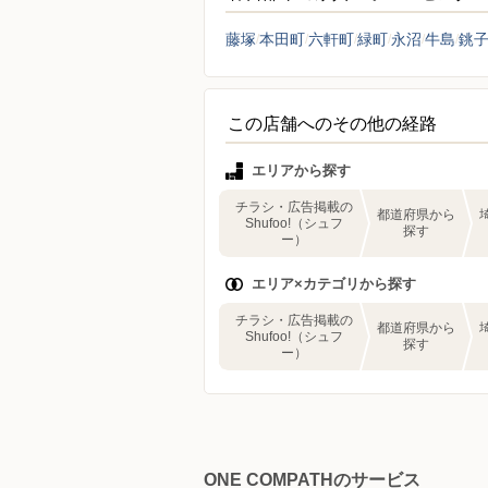
藤塚
本田町
六軒町
緑町
永沼
牛島
銚
この店舗へのその他の経路
エリアから探す
チラシ・広告掲載の
都道府県から
Shufoo!（シュフ
探す
ー）
エリア×カテゴリから探す
チラシ・広告掲載の
都道府県から
Shufoo!（シュフ
探す
ー）
ONE COMPATHのサービス