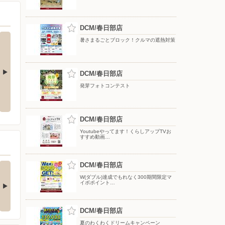
DCM/春日部店
暑さまるごとブロック！クルマの遮熱対策
DCM/春日部店
発芽フォトコンテスト
Y 配信中!
【DCMアプリ会員さま限定】特別
8月のDCMブランド イチオシ商品
ポイント付与キャンペーン
DCM/春日部店
Youtubeやってます！くらしアップTVお
すすめ動画…
(ダブル)達成でもれな
DCM/春日部店
お買い物がビックチャ
300期間限定マ…
ンスに！夏のわく…
W(ダブル)達成でもれなく300期間限定マ
イボポイント…
キャンペーン対象】 ・キ
【アプリ応募限定】 キャン
ンペーン期間中に…
ペーン期間中の合計…
DCM/春日部店
夏のわくわくドリームキャンペーン