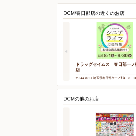
DCM/春日部店の近くのお店
ドラッグセイムス 春日部一ノ
店
〒344-0031 埼玉県春日部市一ノ割4―8－1
DCMの他のお店