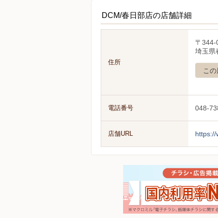
DCM/春日部店の店舗詳細
〒344-
埼玉県春
住所
この
電話番号
048-73
店舗URL
https:/