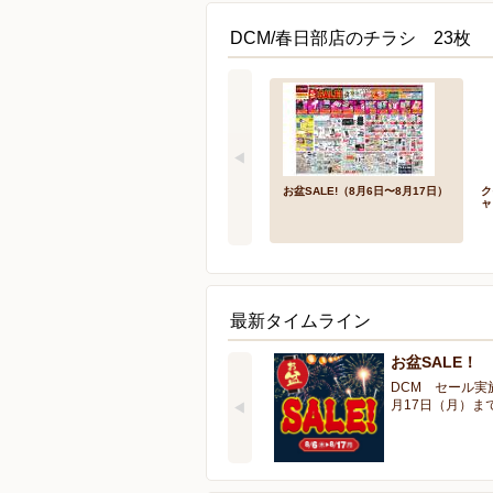
DCM/春日部店のチラシ 23枚
お盆SALE!（8月6日〜8月17日）
ク
ャ
最新タイムライン
お盆SALE！
DCM セール実
月17日（月）ま