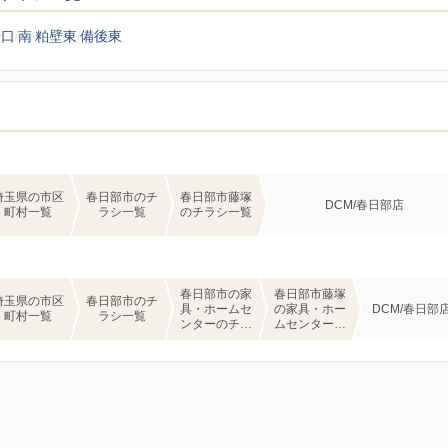
子口
南
粕壁東
備後東
埼玉県の市区
春日部市のチ
春日部市藤塚
DCM/春日部店
町村一覧
ラシ一覧
のチラシ一覧
春日部市の家
春日部市藤塚
埼玉県の市区
春日部市のチ
具・ホームセ
の家具・ホー
DCM/春日部
町村一覧
ラシ一覧
ンターのチラ
ムセンターの
シ一覧
チラシ一覧