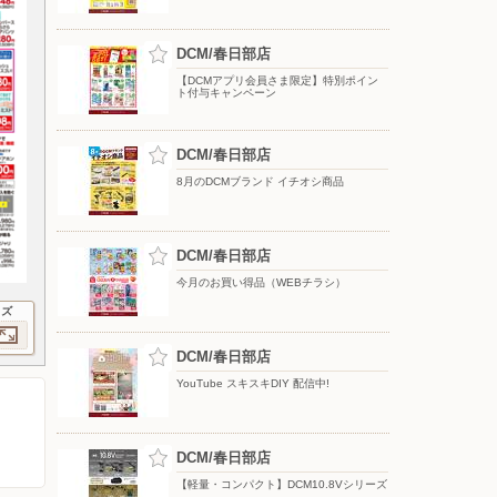
DCM/春日部店
【DCMアプリ会員さま限定】特別ポイン
ト付与キャンペーン
DCM/春日部店
8月のDCMブランド イチオシ商品
DCM/春日部店
今月のお買い得品（WEBチラシ）
イズ
DCM/春日部店
YouTube スキスキDIY 配信中!
DCM/春日部店
【軽量・コンパクト】DCM10.8Vシリーズ