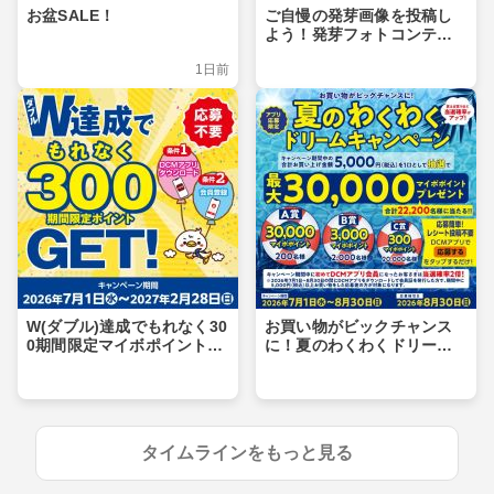
お盆SALE！
ご自慢の発芽画像を投稿し
よう！発芽フォトコンテス
ト
1日前
W(ダブル)達成でもれなく30
お買い物がビックチャンス
0期間限定マイボポイントG
に！夏のわくわくドリーム
ET！
キャンペーン
タイムラインをもっと見る