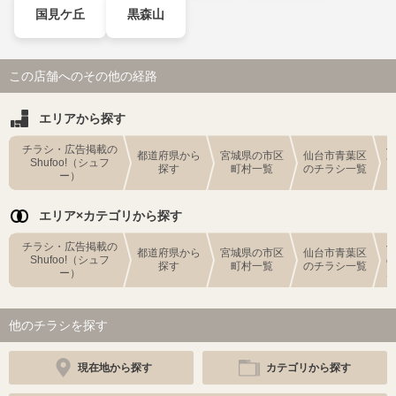
国見ケ丘
黒森山
この店舗へのその他の経路
エリアから探す
チラシ・広告掲載の
都道府県から
宮城県の市区
仙台市青葉区
Shufoo!（シュフ
探す
町村一覧
のチラシ一覧
ー）
エリア×カテゴリから探す
チラシ・広告掲載の
都道府県から
宮城県の市区
仙台市青葉区
Shufoo!（シュフ
探す
町村一覧
のチラシ一覧
ー）
他のチラシを探す
現在地から探す
カテゴリから探す