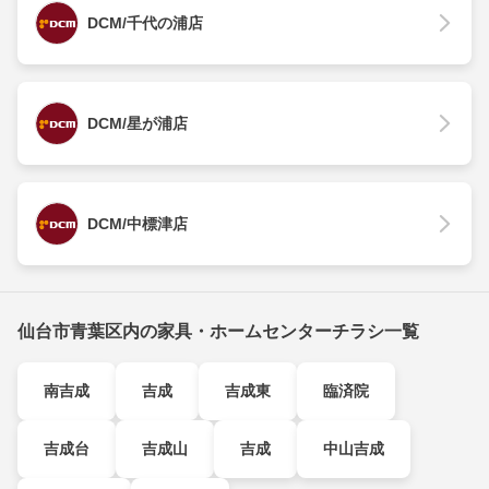
DCM/千代の浦店
DCM/星が浦店
DCM/中標津店
仙台市青葉区内の家具・ホームセンターチラシ一覧
南吉成
吉成
吉成東
臨済院
吉成台
吉成山
吉成
中山吉成