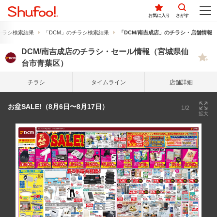
お気に入り
さがす
チラシ検索結果
「DCM」のチラシ検索結果
「DCM/南吉成店」のチラシ・店舗情報
DCM/南吉成店のチラシ・セール情報（宮城県仙
台市青葉区）
チラシ
タイム
ライン
店舗詳細
お盆SALE!（8月6日〜8月17日）
1/2
拡大