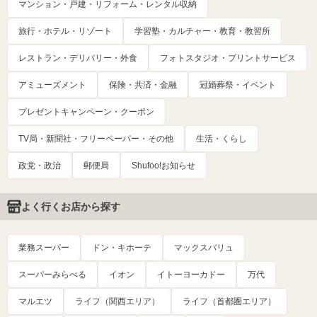
マンション・戸建・リフォーム・レンタル収納
旅行・ホテル・リゾート
学習塾・カルチャー・教育・教習所
レストラン・デリバリー・外食
フォトスタジオ・プリントサービス
アミューズメント
保険・共済・金融
冠婚葬祭・イベント
プレゼントキャンペーン・クーポン
TV局・新聞社・フリーペーパー・その他
生活・くらし
政党・政治
郵便局
Shufoo!お知らせ
よく行くお店から探す
業務スーパー
ドン・キホーテ
マックスバリュ
スーパーみらべる
イオン
イトーヨーカドー
万代
マルエツ
ライフ（関西エリア）
ライフ（首都圏エリア）