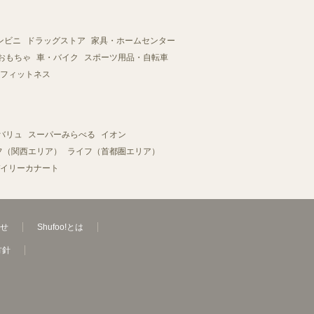
ンビニ
ドラッグストア
家具・ホームセンター
おもちゃ
車・バイク
スポーツ用品・自転車
フィットネス
バリュ
スーパーみらべる
イオン
フ（関西エリア）
ライフ（首都圏エリア）
イリーカナート
せ
Shufoo!とは
方針