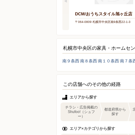
DCM/おうちスタイル旭ヶ丘店
〒064-0809 札幌市中央区南9条西22-1-3
札幌市中央区の家具・ホームセ
南９条西
南８条西
南１０条西
南７条
この店舗へのその他の経路
エリアから探す
チラシ・広告掲載の
都道府県から
Shufoo!（シュフ
探す
ー）
エリア×カテゴリから探す