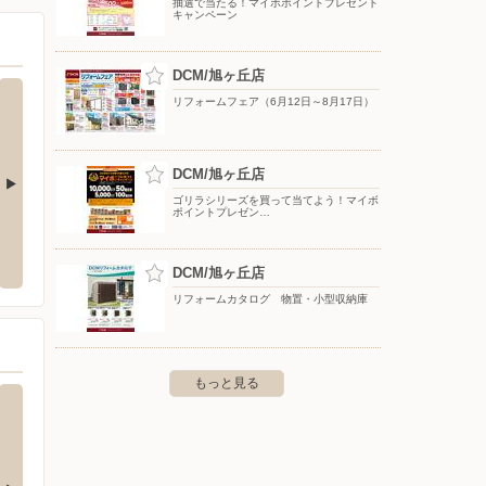
抽選で当たる！マイボポイントプレゼント
キャンペーン
DCM/旭ヶ丘店
リフォームフェア（6月12日～8月17日）
DCM/旭ヶ丘店
ゴリラシリーズを買って当てよう！マイボ
ポイントプレゼン…
クランド札幌屯田店
マックスバリュ/北1条東店
イオン
北区屯田七条3-2-2
〒060-0031 北海道札幌市中央区北1条東6-10-9
〒065-
DCM/旭ヶ丘店
リフォームカタログ 物置・小型収納庫
もっと見る