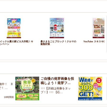
イックル夏の家ピカ大作戦！キ
暑さまるごとブロック！クルマの
YouTube スキスキDI
ンペーン
遮熱対策
ご自慢の発芽画像を投
W
稿しよう！発芽フ…
く
施中！ 8
で！ …
↑↑↑【詳細は画像をタッ
【
プ！】↑↑↑ 【応…
ャ
18時間前