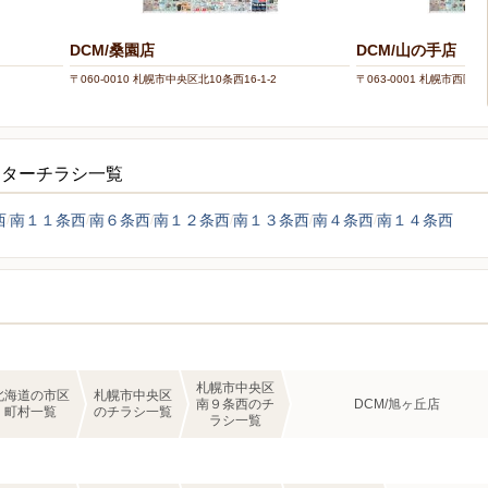
DCM/桑園店
DCM/山の手店
〒060-0010 札幌市中央区北10条西16-1-2
〒063-0001 札幌市西区山
ンターチラシ一覧
西
南１１条西
南６条西
南１２条西
南１３条西
南４条西
南１４条西
札幌市中央区
北海道の市区
札幌市中央区
南９条西のチ
DCM/旭ヶ丘店
町村一覧
のチラシ一覧
ラシ一覧