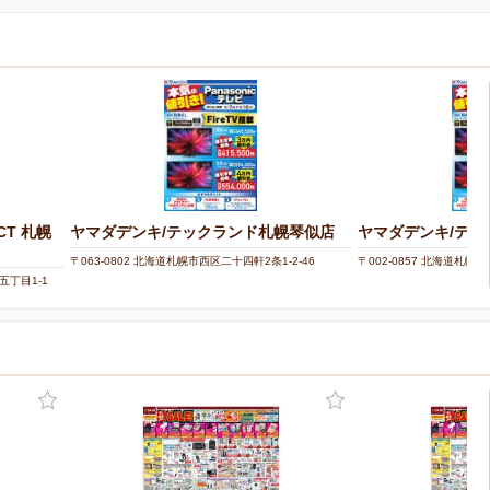
CT 札幌
ヤマダデンキ/テックランド札幌琴似店
ヤマダデンキ/テッ
〒063-0802 北海道札幌市西区二十四軒2条1-2-46
〒002-0857 北海道札幌市
五丁目1-1