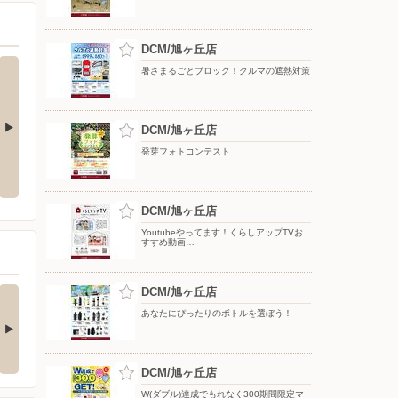
DCM/旭ヶ丘店
暑さまるごとブロック！クルマの遮熱対策
DCM/旭ヶ丘店
発芽フォトコンテスト
Y 配信中!
【DCMアプリ会員さま限定】特別
8月のDCMブランド イチオシ商品
ポイント付与キャンペーン
DCM/旭ヶ丘店
Youtubeやってます！くらしアップTVお
すすめ動画…
(ダブル)達成でもれな
DCM/旭ヶ丘店
お買い物がビックチャ
300期間限定マ…
ンスに！夏のわく…
あなたにぴったりのボトルを選ぼう！
キャンペーン対象】 ・キ
【アプリ応募限定】 キャン
ンペーン期間中に…
ペーン期間中の合計…
DCM/旭ヶ丘店
W(ダブル)達成でもれなく300期間限定マ