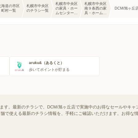
札幌市中央区
札幌市中央区
北海道の市区
札幌市中央区
の家具・ホー
南９条西の家
DCM/旭ヶ丘
町村一覧
のチラシ一覧
ムセンターの
具・ホームセ
チラシ一覧
ンターのチラ
シ一覧
aruku&（あるくと）
歩いてポイントが貯まる
います。最新のチラシで、DCM/旭ヶ丘店で実施中のお得なセールやキ
近くの店舗で使える最新のチラシ情報を、手軽にご確認いただけます。お得な