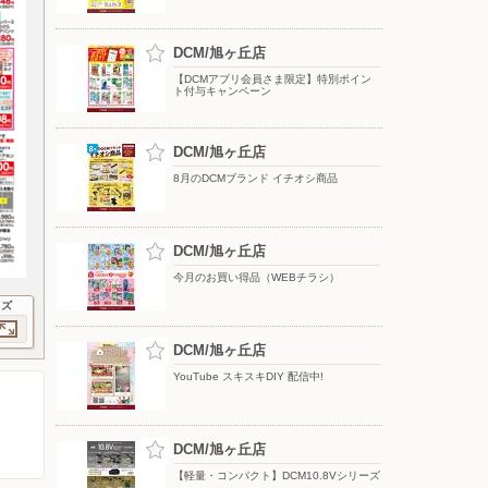
DCM/旭ヶ丘店
【DCMアプリ会員さま限定】特別ポイン
ト付与キャンペーン
DCM/旭ヶ丘店
8月のDCMブランド イチオシ商品
DCM/旭ヶ丘店
今月のお買い得品（WEBチラシ）
イズ
DCM/旭ヶ丘店
YouTube スキスキDIY 配信中!
DCM/旭ヶ丘店
【軽量・コンパクト】DCM10.8Vシリーズ