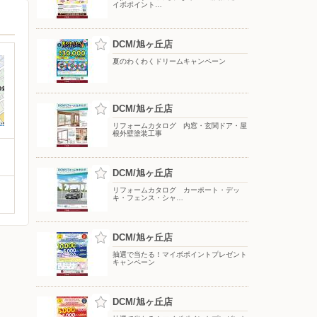
イボポイント…
DCM/旭ヶ丘店
夏のわくわくドリームキャンペーン
DCM/旭ヶ丘店
リフォームカタログ 内窓・玄関ドア・屋
根外壁塗装工事
DCM/旭ヶ丘店
リフォームカタログ カーポート・デッ
キ・フェンス・シャ…
DCM/旭ヶ丘店
抽選で当たる！マイボポイントプレゼント
キャンペーン
DCM/旭ヶ丘店