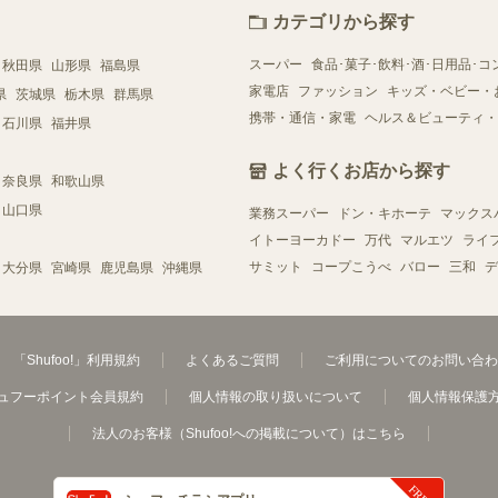
カテゴリから探す
スーパー
食品･菓子･飲料･酒･日用品･コ
秋田県
山形県
福島県
家電店
ファッション
キッズ・ベビー・
県
茨城県
栃木県
群馬県
携帯・通信・家電
ヘルス＆ビューティ・
石川県
福井県
よく行くお店から探す
奈良県
和歌山県
山口県
業務スーパー
ドン・キホーテ
マックス
イトーヨーカドー
万代
マルエツ
ライ
サミット
コープこうべ
バロー
三和
デ
大分県
宮崎県
鹿児島県
沖縄県
「Shufoo!」利用規約
よくあるご質問
ご利用についてのお問い合わ
ュフーポイント会員規約
個人情報の取り扱いについて
個人情報保護
法人のお客様（Shufoo!への掲載について）はこちら