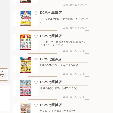
家具･ホームセンター
DCM/七重浜店
クイックル夏の家ピカ大作戦！キャンペー
ン
家具･ホームセンター
DCM/七重浜店
【DCMアプリ会員さま限定】特別ポイン
ト付与キャンペーン
家具･ホームセンター
DCM/七重浜店
8月のDCMブランド イチオシ商品
イズ
家具･ホームセンター
DCM/七重浜店
今月のお買い得品（WEBチラシ）
家具･ホームセンター
DCM/七重浜店
YouTube スキスキDIY 配信中!