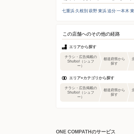
七重浜
久根別
萩野
東浜
追分
一本木
この店舗へのその他の経路
エリアから探す
チラシ・広告掲載の
都道府県から
Shufoo!（シュフ
探す
ー）
エリア×カテゴリから探す
チラシ・広告掲載の
都道府県から
Shufoo!（シュフ
探す
ー）
ONE COMPATHのサービス