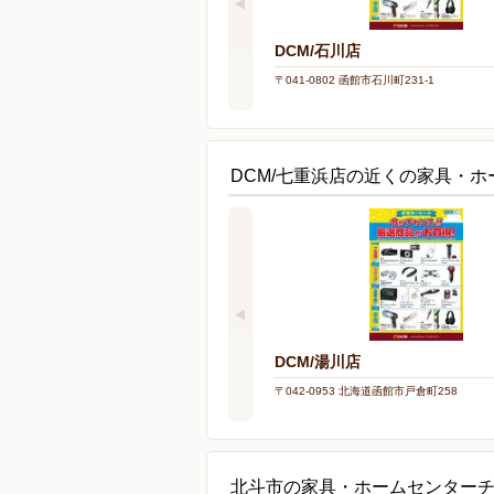
DCM/石川店
〒041-0802 函館市石川町231-1
DCM/七重浜店の近くの家具・
DCM/湯川店
〒042-0953 北海道函館市戸倉町258
北斗市の家具・ホームセンター