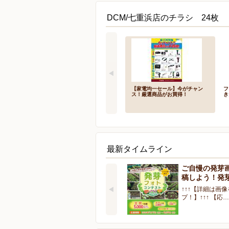
DCM/七重浜店のチラシ 24枚
【家電均一セール】今がチャン
フ
ス！厳選商品がお買得！
き
最新タイムライン
ご自慢の発芽
稿しよう！発
↑↑↑【詳細は画
プ！】↑↑↑ 【応…