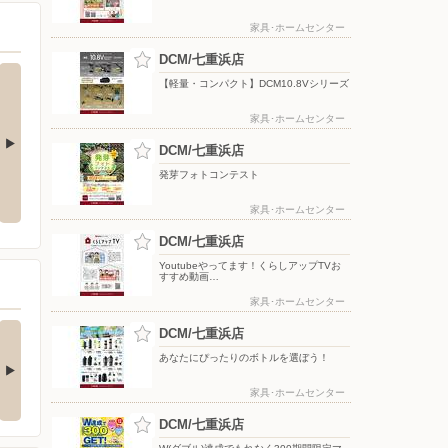
家具･ホームセンター
DCM/七重浜店
【軽量・コンパクト】DCM10.8Vシリーズ
家具･ホームセンター
DCM/七重浜店
Y 配信中!
【DCMアプリ会員さま限定】特別
8月のDCMブランド イチオシ商品
発芽フォトコンテスト
ポイント付与キャンペーン
家具･ホームセンター
DCM/七重浜店
Youtubeやってます！くらしアップTVお
すすめ動画…
家具･ホームセンター
買い物がビックチャ
【アプリ応募限定】マ
DCM/七重浜店
スに！夏のわく…
イボポイントプレ…
あなたにぴったりのボトルを選ぼう！
アプリ応募限定】 キャン
シャンプー・リンス、ボデ
ーン期間中の合計…
ィケア、オーラルケア…
家具･ホームセンター
DCM/七重浜店