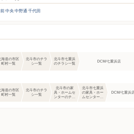
東前
中央
中野通
千代田
北海道の市区
北斗市のチラ
北斗市七重浜
DCM/七重浜店
町村一覧
シ一覧
のチラシ一覧
北斗市の家
北斗市七重浜
北海道の市区
北斗市のチラ
具・ホームセ
の家具・ホー
DCM/七重浜
町村一覧
シ一覧
ンターのチラ
ムセンターの
シ一覧
チラシ一覧